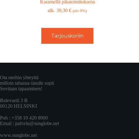
Karamellit pikatoimituksena
39,30
€
(alv 0%)
Tarjouskoriin
Ota meihin yhteyttä
milloin tahansa sinulle sopii
Sovitaan tapaaminen!
Bulevardi 3 B
00120 HELSINKI
Puh : +358 10 420 8900
Email :
palvelu@sunglobe.net
www.sunglobe.net