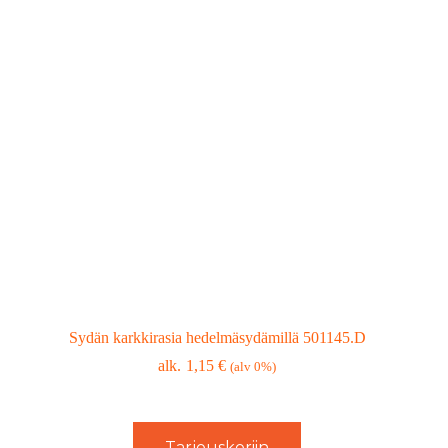
Sydän karkkirasia hedelmäsydämillä 501145.D
1,15
€
(alv 0%)
Tarjouskoriin