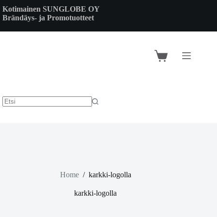
Skip
Kotimainen SUNGLOBE OY
to
Brändäys- ja Promotuotteet
content
Shopping
cart
Home
/
karkki-logolla
karkki-logolla