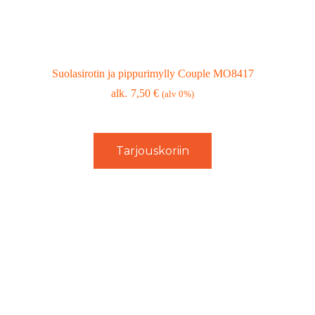
Suolasirotin ja pippurimylly Couple MO8417
7,50
€
(alv 0%)
Tarjouskoriin