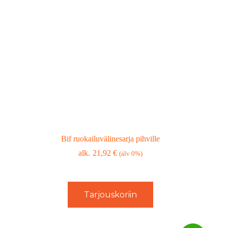
Bif ruokailuvälinesarja pihville
21,92
€
(alv 0%)
Tarjouskoriin