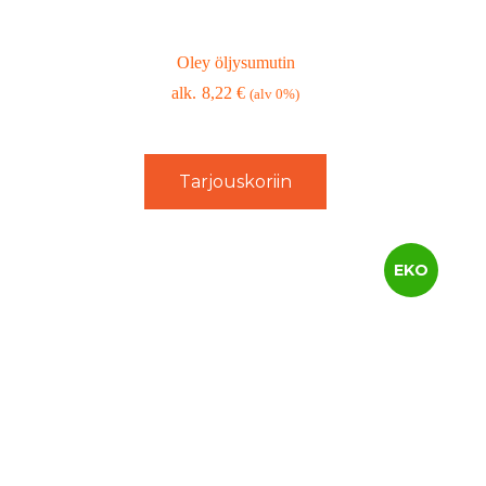
Oley öljysumutin
8,22
€
(alv 0%)
Tarjouskoriin
EKO