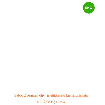
EKO
Sabor 2-osainen öljy- ja etikkasetti kierrätyslasista
7,98
€
(alv 0%)