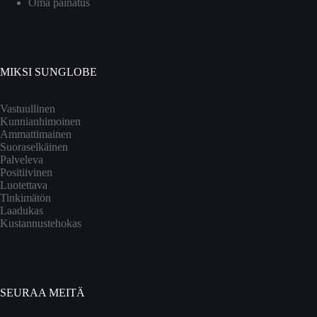
Oma painatus
MIKSI SUNGLOBE
Vastuullinen
Kunnianhimoinen
Ammattimainen
Suoraselkäinen
Palveleva
Positiivinen
Luotettava
Tinkimätön
Laadukas
Kustannustehokas
SEURAA MEITÄ