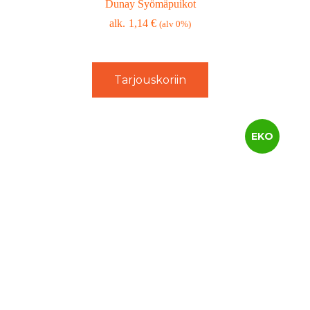
Dunay Syömäpuikot
1,14
€
(alv 0%)
Tarjouskoriin
EKO