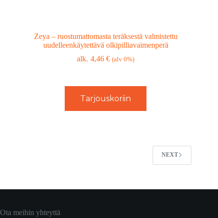
Zeya – ruostumattomasta teräksestä valmistettu
uudelleenkäytettävä olkipilliavaimenperä
4,46
€
(alv 0%)
Tarjouskoriin
NEXT
Ota meihin yhteyttä