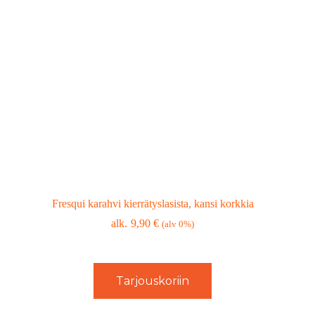
Fresqui karahvi kierrätyslasista, kansi korkkia
9,90
€
(alv 0%)
Tarjouskoriin