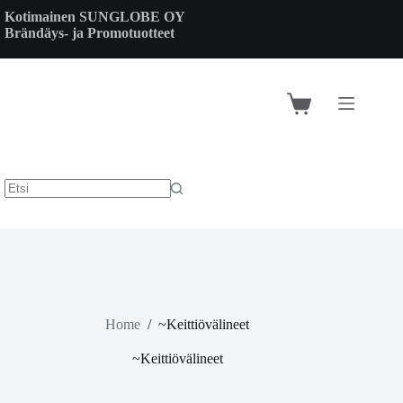
Skip
Kotimainen SUNGLOBE OY
to
Brändäys- ja Promotuotteet
content
Shopping
cart
Home
/
~Keittiövälineet
~Keittiövälineet