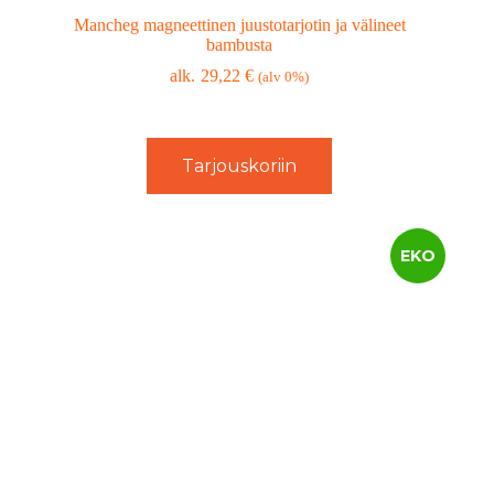
Mancheg magneettinen juustotarjotin ja välineet
bambusta
29,22
€
(alv 0%)
Tarjouskoriin
EKO