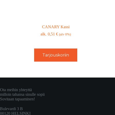
CANARY Kassi
0,51
€
(alv 0%)
Tarjouskoriin
Ota meihin yhteyttä
milloin tahansa sinulle sopii
Sovitaan tapaaminen!
Bulevardi 3 B
00120 HELSINKI