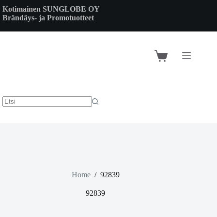
Skip
Kotimainen SUNGLOBE OY
to
Brändäys- ja Promotuotteet
content
Shopping
cart
Home
/
92839
92839