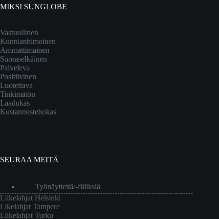
MIKSI SUNGLOBE
Vastuullinen
Kunnianhimoinen
Ammattimainen
Suoraselkäinen
Palveleva
Positiivinen
Luotettava
Tinkimätön
Laadukas
Kustannustehokas
SEURAA MEITÄ
Työnäytteitä/-fiiliksiä
Liikelahjat Helsinki
Likelahjat Tampere
Liikelahjat Turku