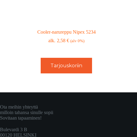
Cooler-narureppu Nipex 5234
2,58
€
(alv 0%)
Tarjouskoriin
Ota meihin yhteyttä
milloin tahansa sinulle sopii
Sovitaan tapaaminen!
Bulevardi 3 B
00120 HELSINKI