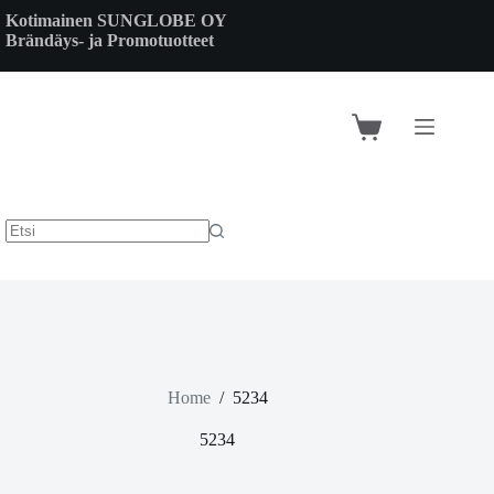
Skip
Kotimainen SUNGLOBE OY
to
Brändäys- ja Promotuotteet
content
Shopping
cart
Home
/
5234
5234