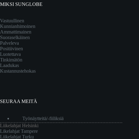
MIKSI SUNGLOBE
Vastuullinen
Kunnianhimoinen
Ammattimainen
Suoraselkäinen
Palveleva
Positiivinen
Luotettava
Tinkimätön
Laadukas
Kustannustehokas
SEURAA MEITÄ
Työnäytteitä/-fiiliksiä
Liikelahjat Helsinki
Likelahjat Tampere
Liikelahjat Turku