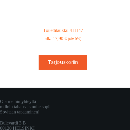
Toilettilaukku 411147
17,90
€
(alv 0%)
Tarjouskoriin
Ota meihin yhteyttä
milloin tahansa sinulle sopii
Sovitaan tapaaminen!
Bulevardi 3 B
00120 HELSINKI