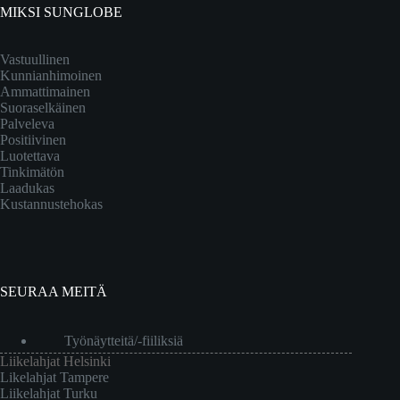
MIKSI SUNGLOBE
Vastuullinen
Kunnianhimoinen
Ammattimainen
Suoraselkäinen
Palveleva
Positiivinen
Luotettava
Tinkimätön
Laadukas
Kustannustehokas
SEURAA MEITÄ
Työnäytteitä/-fiiliksiä
Liikelahjat Helsinki
Likelahjat Tampere
Liikelahjat Turku