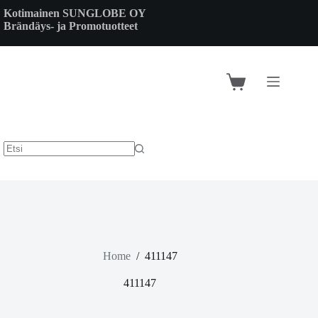
Skip
Kotimainen SUNGLOBE OY
to
Brändäys- ja Promotuotteet
content
Shopping
cart
Home
/
411147
411147