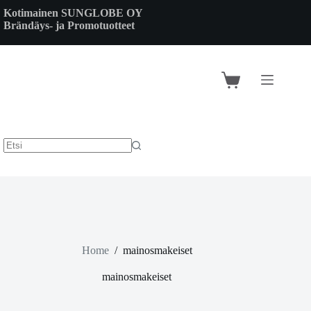
Skip
Kotimainen SUNGLOBE OY
to
Brändäys- ja Promotuotteet
content
Shopping
cart
Home
/
mainosmakeiset
mainosmakeiset