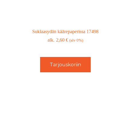
Suklaasydän käärepaperissa 17498
2,60
€
(alv 0%)
Tarjouskoriin