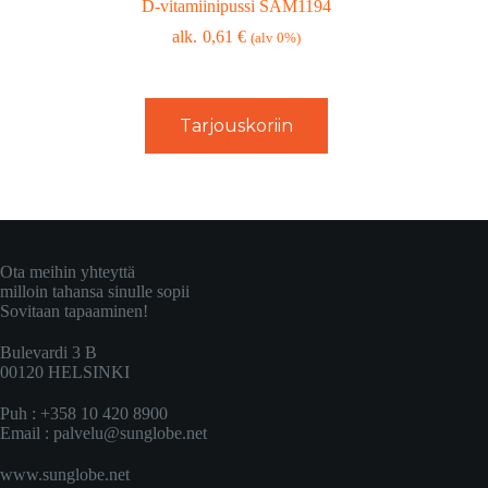
D-vitamiinipussi SAM1194
0,61
€
(alv 0%)
Tarjouskoriin
Ota meihin yhteyttä
milloin tahansa sinulle sopii
Sovitaan tapaaminen!
Bulevardi 3 B
00120 HELSINKI
Puh : +358 10 420 8900
Email :
palvelu@sunglobe.net
www.sunglobe.net