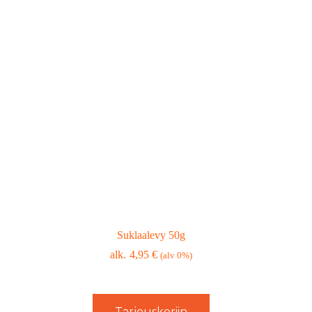
Suklaalevy 50g
4,95
€
(alv 0%)
Tarjouskoriin