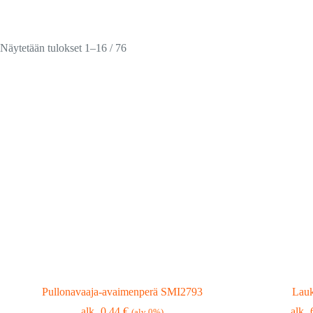
Suosituimmat
Näytetään tulokset 1–16 / 76
ensin
Pullonavaaja-avaimenperä SMI2793
Lau
0,44
€
(alv 0%)