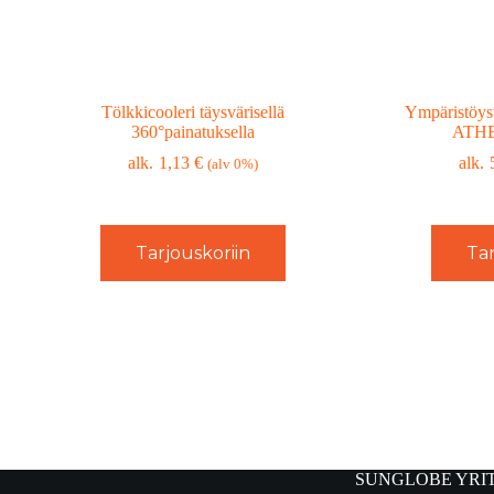
Tölkkicooleri täysvärisellä
Ympäristöyst
360°painatuksella
ATHE
1,13
€
(alv 0%)
Tarjouskoriin
Tar
SUNGLOBE YRI