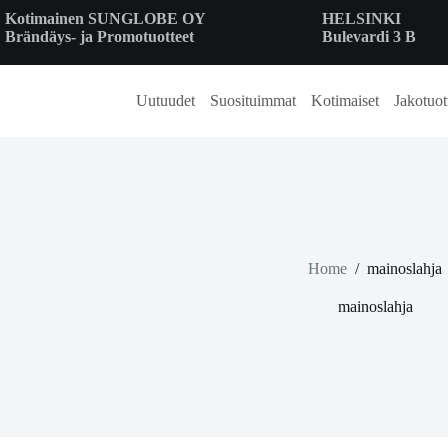
Skip
Kotimainen SUNGLOBE OY
HELSINKI
to
Brändäys- ja Promotuotteet
Bulevardi 3 B
content
Uutuudet
Suosituimmat
Kotimaiset
Jakotuot
Home
/
mainoslahja
mainoslahja