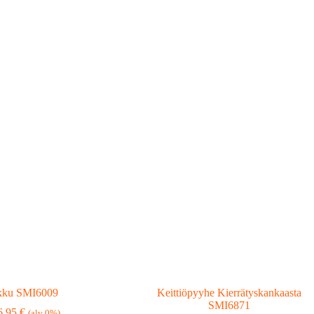
kku SMI6009
Keittiöpyyhe Kierrätyskankaasta
SMI6871
6,95
€
(alv 0%)