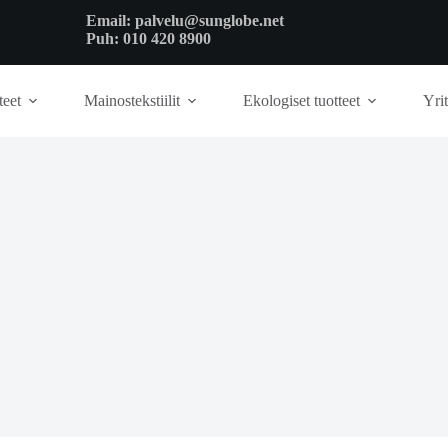
Email:
palvelu@sunglobe.net
Puh:
010 420 8900
teet
Mainostekstiilit
Ekologiset tuotteet
Yrit