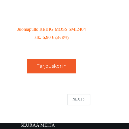
Juomapullo REBIG MOSS SMI2404
6,90
€
(alv 0%)
Tarjouskoriin
NEXT
SEURAA MEITÄ