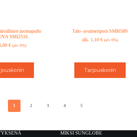
ävällinen juomapullo
Talo -avaimenperä SMI6589
NA SMI2516
1,10
€
(alv 0%)
5,00
€
(alv 0%)
jouskoriin
Tarjouskoriin
1
2
3
4
5
TYKSENÄ
MIKSI SUNGLOBE