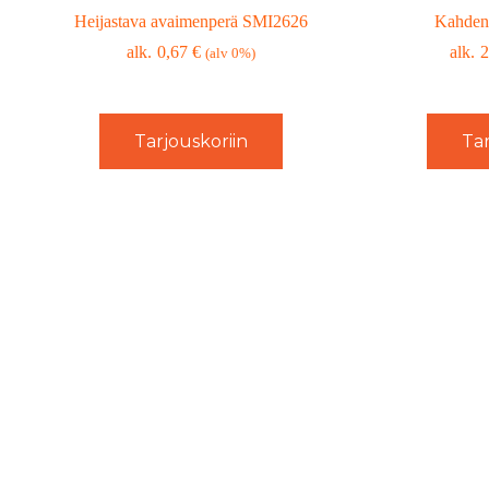
Heijastava avaimenperä SMI2626
Kahden 
0,67
€
2
(alv 0%)
Tarjouskoriin
Tar