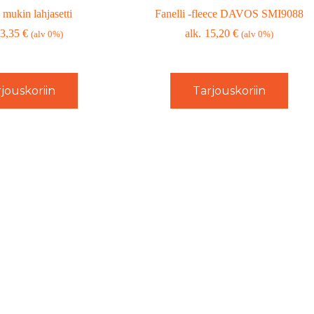
mukin lahjasetti
Fanelli -fleece DAVOS SMI9088
3,35
€
15,20
€
(alv 0%)
(alv 0%)
jouskoriin
Tarjouskoriin