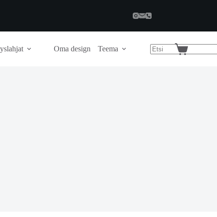
yslahjat
Oma design
Teema
Shopping
cart