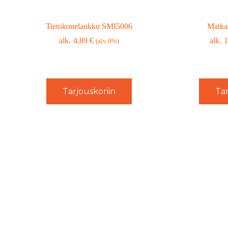
Tietokonelaukku SMI5006
Matka
4,89
€
1
(alv 0%)
Tarjouskoriin
Tar