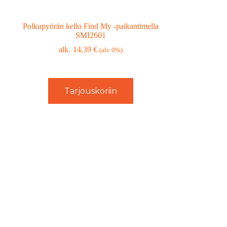
Polkupyörän kello Find My -paikantimella
SMI2601
14,39
€
(alv 0%)
Tarjouskoriin