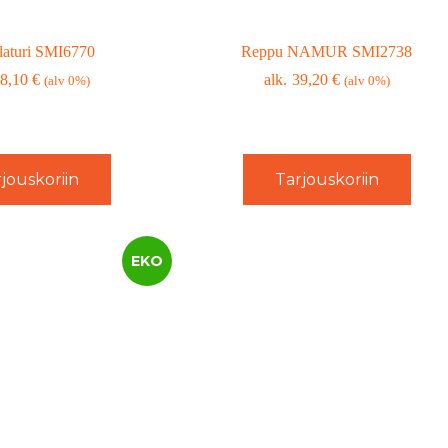
laturi SMI6770
Reppu NAMUR SMI2738
8,10
€
39,20
€
(alv 0%)
(alv 0%)
jouskoriin
Tarjouskoriin
EKO