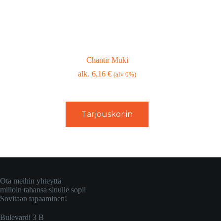
Chantir Muki
6,16
€
(alv 0%)
Tarjouskoriin
Ota meihin yhteyttä
milloin tahansa sinulle sopii
Sovitaan tapaaminen!
Bulevardi 3 B