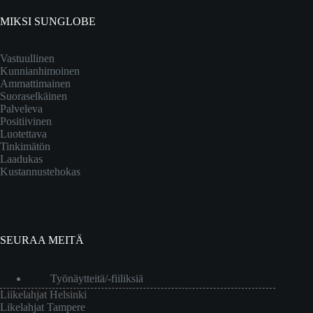
MIKSI SUNGLOBE
Vastuullinen
Kunnianhimoinen
Ammattimainen
Suoraselkäinen
Palveleva
Positiivinen
Luotettava
Tinkimätön
Laadukas
Kustannustehokas
SEURAA MEITÄ
Työnäytteitä/-fiiliksiä
Liikelahjat Helsinki
Likelahjat Tampere