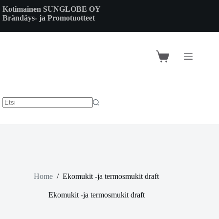
Skip
Kotimainen SUNGLOBE OY
to
Brändäys- ja Promotuotteet
content
Shopping
cart
Home
/
Ekomukit -ja termosmukit draft
Ekomukit -ja termosmukit draft