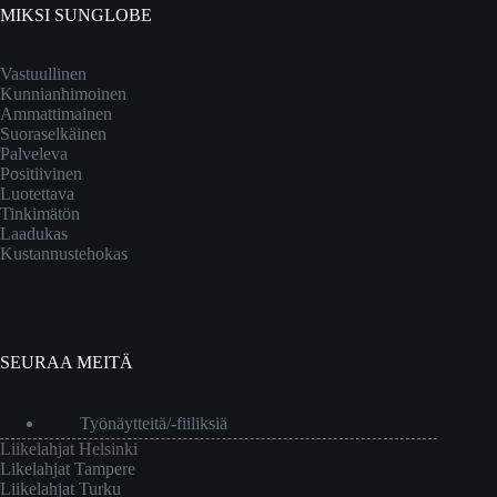
MIKSI SUNGLOBE
Vastuullinen
Kunnianhimoinen
Ammattimainen
Suoraselkäinen
Palveleva
Positiivinen
Luotettava
Tinkimätön
Laadukas
Kustannustehokas
SEURAA MEITÄ
Työnäytteitä/-fiiliksiä
Liikelahjat Helsinki
Likelahjat Tampere
Liikelahjat Turku