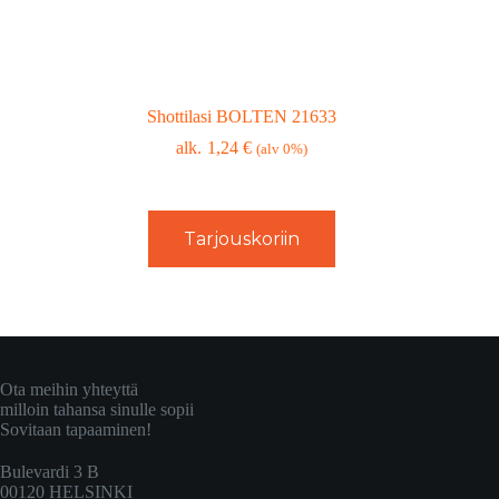
Shottilasi BOLTEN 21633
1,24
€
(alv 0%)
Tarjouskoriin
Ota meihin yhteyttä
milloin tahansa sinulle sopii
Sovitaan tapaaminen!
Bulevardi 3 B
00120 HELSINKI