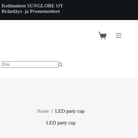
Skip
Kotimainen SUNGLOBE OY
to
Brändäys- ja Promotuotteet
content
Shopping
cart
Home
/
LED party cup
LED party cup