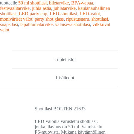
tuotteelle
50 ml shottilasi
,
biletarvike
,
BPA-vapaa
,
festivaalitarvike
,
juhla-astia
,
juhlatarvike
,
kaulanauhallinen
shottilasi
,
LED party cup
,
LED-shottilasi
,
LED-valot
,
moniväriset valot
,
party shot glass
,
ripustusnaru
,
shottilasi
,
snapsilasi
,
tapahtumatarvike
,
valaiseva shottilasi
,
vilkkuvat
valot
Tuotetiedot
Lisätiedot
Shottilasi BOLTEN 21633
LED-valoilla varustettu shottilasi,
jonka tilavuus on 50 ml. Valmistettu
PS-muovista. Mukana käytännöllinen