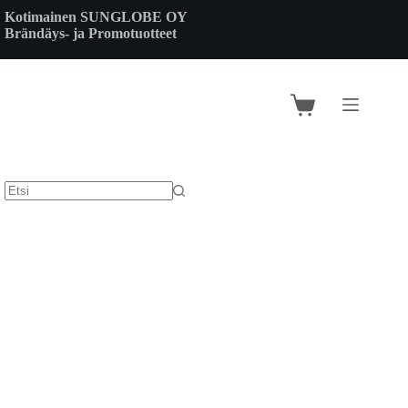
Skip
Kotimainen SUNGLOBE OY
to
Brändäys- ja Promotuotteet
content
Shopping
cart