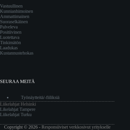
Vastuullinen
Kunnianhimoinen
Ammattimainen
Suoraselkäinen
Palveleva
Positiivinen
Luotettava
Tinkimätön
Laadukas
Kustannustehokas
SEURAA MEITÄ
Työnäytteitä/-fiiliksiä
Liikelahjat Helsinki
Likelahjat Tampere
Liikelahjat Turku
Copyright © 2026 -
Responsiiviset verkkosivut yritykselle