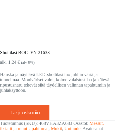
Shottilasi BOLTEN 21633
1,24
€
(alv 0%)
Hauska ja näyttävä LED-shottilasi tuo juhliin väriä ja
tunnelmaa. Moniväriset valot, kolme valaistustilaa ja kätevä
ripustusnaru tekevät siitä täydellisen valinnan tapahtumiin ja
juhlakäyttöön.
Tarjouskoriin
Tuotetunnus (SKU):
468VHA3ZA683
Osastot:
Messut,
festarit ja muut tapahtumat
,
Mukit
,
Uutuudet
Avainsanat