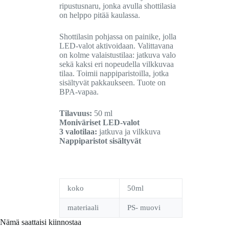
ripustusnaru, jonka avulla shottilasia
on helppo pitää kaulassa.
Shottilasin pohjassa on painike, jolla
LED-valot aktivoidaan. Valittavana
on kolme valaistustilaa: jatkuva valo
sekä kaksi eri nopeudella vilkkuvaa
tilaa. Toimii nappiparistoilla, jotka
sisältyvät pakkaukseen. Tuote on
BPA-vapaa.
Tilavuus:
50 ml
Moniväriset LED-valot
3 valotilaa:
jatkuva ja vilkkuva
Nappiparistot sisältyvät
koko
50ml
materiaali
PS- muovi
Nämä saattaisi kiinnostaa