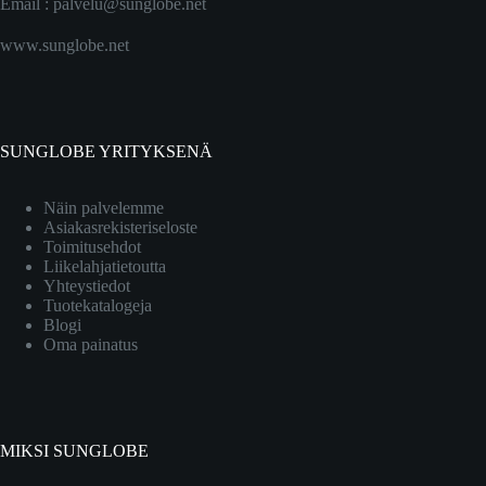
Email :
palvelu@sunglobe.net
www.sunglobe.net
SUNGLOBE YRITYKSENÄ
Näin palvelemme
Asiakasrekisteriseloste
Toimitusehdot
Liikelahjatietoutta
Yhteystiedot
Tuotekatalogeja
Blogi
Oma painatus
MIKSI SUNGLOBE