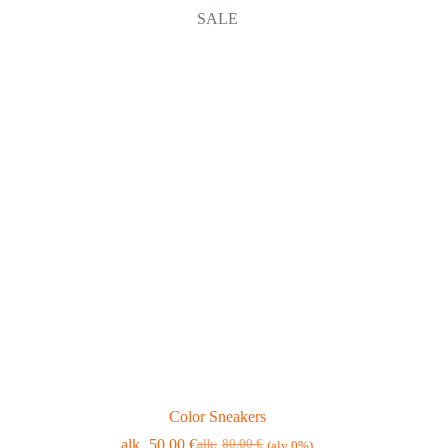
SALE
Color Sneakers
50,00
€
80,00
€
(alv 0%)