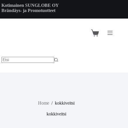
Skip
Kotimainen SUNGLOBE OY
to
Brändäys- ja Promotuotteet
content
Shopping
cart
Home
/
kokkiveitsi
kokkiveitsi