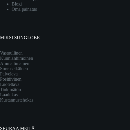
Blogi
Oma painatus
MIKSI SUNGLOBE
Vastuullinen
Kunnianhimoinen
Ammattimainen
Suoraselkäinen
Palveleva
Positiivinen
Luotettava
Tinkimätön
Laadukas
Kustannustehokas
SEURAA MEITÄ