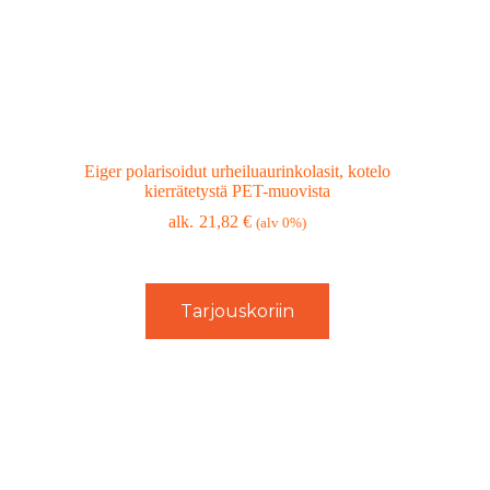
Eiger polarisoidut urheiluaurinkolasit, kotelo
kierrätetystä PET-muovista
21,82
€
(alv 0%)
Tarjouskoriin