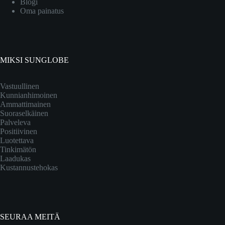
Blogi
Oma painatus
MIKSI SUNGLOBE
Vastuullinen
Kunnianhimoinen
Ammattimainen
Suoraselkäinen
Palveleva
Positiivinen
Luotettava
Tinkimätön
Laadukas
Kustannustehokas
SEURAA MEITÄ