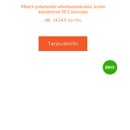
Mönch polarisoidut urheiluaurinkolasit, kotelo
kierrätetystä PET-muovista
24,54
€
(alv 0%)
Tarjouskoriin
EKO