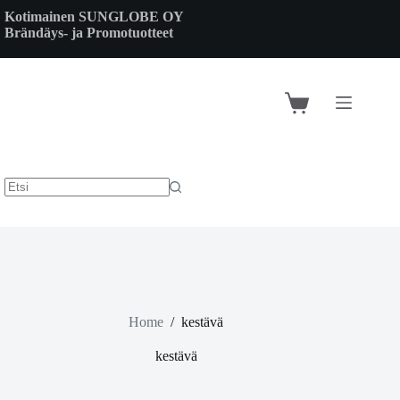
Skip
Kotimainen SUNGLOBE OY
to
Brändäys- ja Promotuotteet
content
Shopping
cart
Home
/
kestävä
kestävä