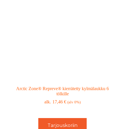
Arctic Zone® Repreve® kierrätetty kylmälaukku 6
tölkille
17,46
€
(alv 0%)
Tarjouskoriin