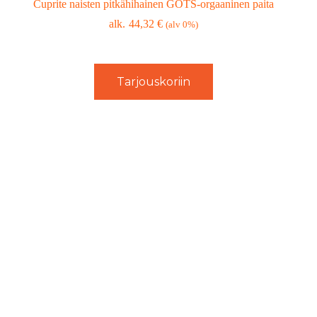
Cuprite naisten pitkähihainen GOTS-orgaaninen paita
44,32
€
(alv 0%)
Tarjouskoriin