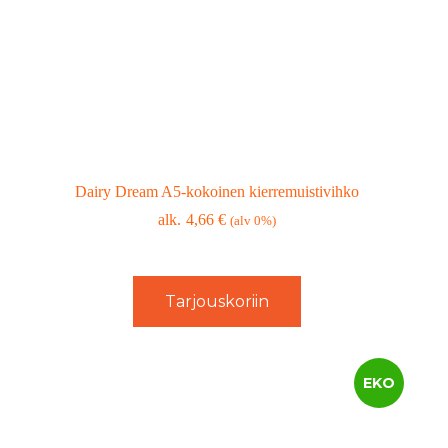
Dairy Dream A5-kokoinen kierremuistivihko
4,66
€
(alv 0%)
Tarjouskoriin
EKO