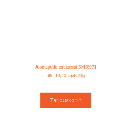
Juomapullo teräksestä SMI6971
13,20
€
(alv 0%)
Tarjouskoriin