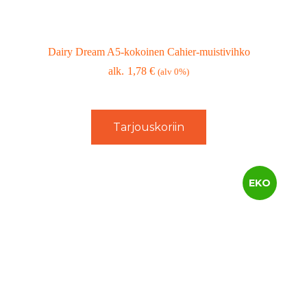
Dairy Dream A5-kokoinen Cahier-muistivihko
1,78
€
(alv 0%)
Tarjouskoriin
EKO