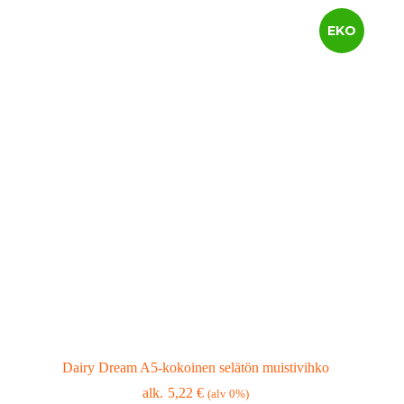
EKO
Dairy Dream A5-kokoinen selätön muistivihko
5,22
€
(alv 0%)