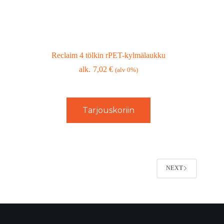
Reclaim 4 tölkin rPET-kylmälaukku
7,02
€
(alv 0%)
Tarjouskoriin
NEXT