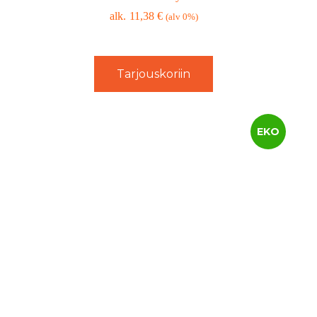
11,38
€
(alv 0%)
Tarjouskoriin
EKO