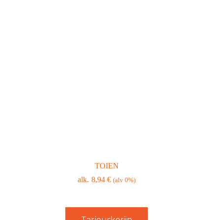
TOIEN
8,94
€
(alv 0%)
Tarjouskoriin