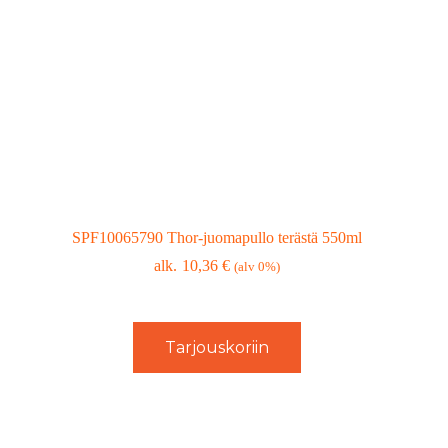
SPF10065790 Thor-juomapullo terästä 550ml
10,36
€
(alv 0%)
Tarjouskoriin