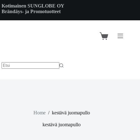
Skip
Kotimainen SUNGLOBE OY
to
Brändäys- ja Promotuotteet
content
Shopping
cart
Home
/
kestävä juomapullo
kestävä juomapullo