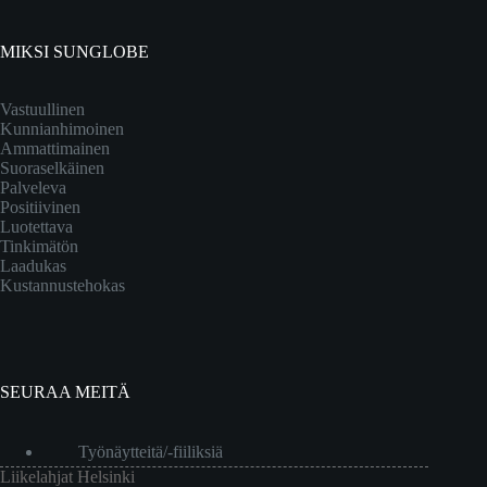
MIKSI SUNGLOBE
Vastuullinen
Kunnianhimoinen
Ammattimainen
Suoraselkäinen
Palveleva
Positiivinen
Luotettava
Tinkimätön
Laadukas
Kustannustehokas
SEURAA MEITÄ
Työnäytteitä/-fiiliksiä
Liikelahjat Helsinki