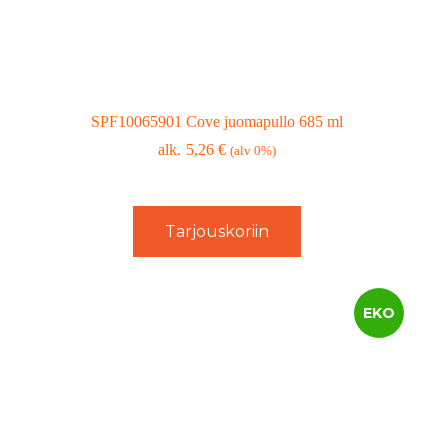
SPF10065901 Cove juomapullo 685 ml
5,26
€
(alv 0%)
Tarjouskoriin
EKO