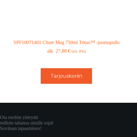
SPF10071401 Chute Mag 750ml Tritan™ -juomapullo
27,88
€
(alv 0%)
Tarjouskoriin
Ota meihin yhteyttä
milloin tahansa sinulle sopii
Sovitaan tapaaminen!