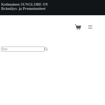
Skip
Kotimainen SUNGLOBE OY
to
Brändäys- ja Promotuotteet
content
Shopping
cart