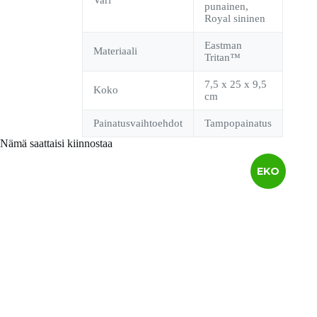
Vari
punainen,
Royal sininen
Eastman
Materiaali
Tritan™
7,5 x 25 x 9,5
Koko
cm
Painatusvaihtoehdot
Tampopainatus
Nämä saattaisi kiinnostaa
EKO