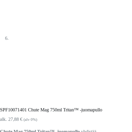
SPF10071401 Chute Mag 750ml Tritan™ -juomapullo
27,88
€
(alv 0%)
Chute Mag 750ml Tritan™ -juomapullo
yhdistää