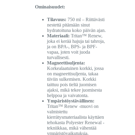
Ominaisuudet:
Tilavuus:
750 ml – Riittävästi
nestettä pitämään sinut
hydratoituna koko päivän ajan.
Materiaali:
Tritan™ Renew,
joka ei kerää hajuja tai tahroja,
ja on BPA-, BPS- ja BPF-
vapaa, joten voit juoda
turvallisesti.
Magneettisuljenta:
Korkealaatuinen korkki, jossa
on magneettisuljenta, takaa
tiiviin sulkemisen. Korkki
taittuu pois tieltä juomisen
ajaksi, mikä tekee juomisesta
helppoa ja vaivatonta.
Ympäristöystävällinen:
Tritan™ Renew -muovi on
valmistettu
kierrätysmateriaalista käyttäen
tehokasta Polyester Renewal -
tekniikkaa, mikä vähentää
ympäristövaikutuksia.