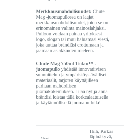
Merkkausmahdollisuudet:
Chute
Mag -juomapullossa on laajat
merkkausmahdollisuudet, joten se on
erinomainen valinta mainoslahjaksi.
Pulloon voidaan painaa yrityksesi
logo, slogan tai muu haluamasi viesti,
joka auttaa brändiäsi erottumaan ja
jäämään asiakkaiden mieleen.
Chute Mag 750ml Tritan™ -
juomapullo
yhdistää innovatiivisen
suunnittelun ja ympäristöystävälliset
materiaalit, tarjoten käyttäjilleen
parhaan mahdollisen
juomakokemuksen. Tilaa nyt ja anna
brändisi loistaa tällä korkealaatuisella
ja käytännöllisellä juomapullolla!
Hiili, Kirkas
läpinäkyvä,