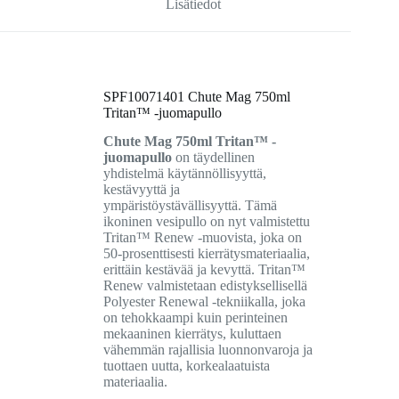
Lisätiedot
SPF10071401 Chute Mag 750ml
Tritan™ -juomapullo
Chute Mag 750ml Tritan™ -
juomapullo
on täydellinen
yhdistelmä käytännöllisyyttä,
kestävyyttä ja
ympäristöystävällisyyttä. Tämä
ikoninen vesipullo on nyt valmistettu
Tritan™ Renew -muovista, joka on
50-prosenttisesti kierrätysmateriaalia,
erittäin kestävää ja kevyttä. Tritan™
Renew valmistetaan edistyksellisellä
Polyester Renewal -tekniikalla, joka
on tehokkaampi kuin perinteinen
mekaaninen kierrätys, kuluttaen
vähemmän rajallisia luonnonvaroja ja
tuottaen uutta, korkealaatuista
materiaalia.