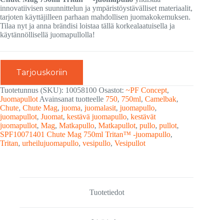
innovatiivisen suunnittelun ja ympäristöystävälliset materiaalit,
tarjoten käyttäjilleen parhaan mahdollisen juomakokemuksen.
Tilaa nyt ja anna brändisi loistaa tällä korkealaatuisella ja
käytännöllisellä juomapullolla!
Tarjouskoriin
Tuotetunnus (SKU):
10058100
Osastot:
~PF Concept
,
Juomapullot
Avainsanat tuotteelle
750
,
750ml
,
Camelbak
,
Chute
,
Chute Mag
,
juoma
,
juomalasit
,
juomapullo
,
juomapullot
,
Juomat
,
kestävä juomapullo
,
kestävät
juomapullot
,
Mag
,
Matkapullo
,
Matkapullot
,
pullo
,
pullot
,
SPF10071401 Chute Mag 750ml Tritan™ -juomapullo
,
Tritan
,
urheilujuomapullo
,
vesipullo
,
Vesipullot
Tuotetiedot