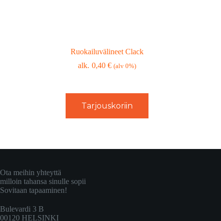
Ruokailuvälineet Clack
0,40
€
(alv 0%)
Tarjouskoriin
Ota meihin yhteyttä
milloin tahansa sinulle sopii
Sovitaan tapaaminen!
Bulevardi 3 B
00120 HELSINKI