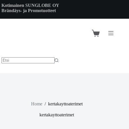
Skip
Kotimainen SUNGLOBE OY
to
Brändäys- ja Promotuotteet
content
Shopping
cart
Home
/
kertakayttoaterimet
kertakayttoaterimet