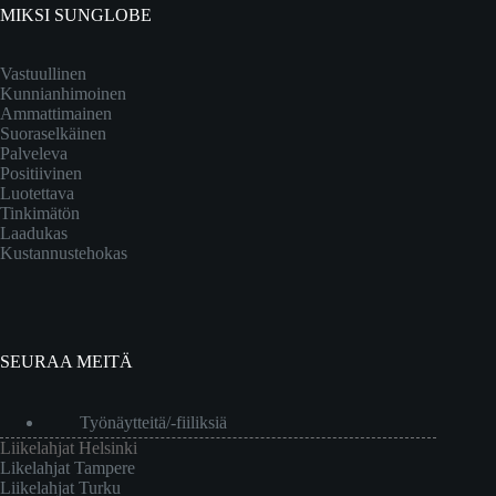
MIKSI SUNGLOBE
Vastuullinen
Kunnianhimoinen
Ammattimainen
Suoraselkäinen
Palveleva
Positiivinen
Luotettava
Tinkimätön
Laadukas
Kustannustehokas
SEURAA MEITÄ
Työnäytteitä/-fiiliksiä
Liikelahjat Helsinki
Likelahjat Tampere
Liikelahjat Turku