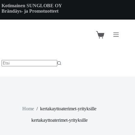
Skip
Kotimainen SUNGLOBE OY
to
Brändäys- ja Promotuotteet
content
Shopping
cart
Home
/
kertakayttoaterimet-yrityksille
kertakayttoaterimet-yrityksille