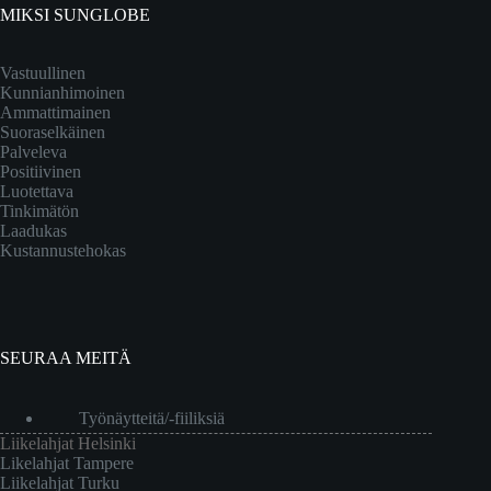
MIKSI SUNGLOBE
Vastuullinen
Kunnianhimoinen
Ammattimainen
Suoraselkäinen
Palveleva
Positiivinen
Luotettava
Tinkimätön
Laadukas
Kustannustehokas
SEURAA MEITÄ
Työnäytteitä/-fiiliksiä
Liikelahjat Helsinki
Likelahjat Tampere
Liikelahjat Turku