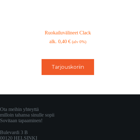
Ruokailuvälineet Clack
0,40
€
(alv 0%)
Tarjouskoriin
Ota meihin yhteyttä
milloin tahansa sinulle sopii
Sovitaan tapaaminen!
Bulevardi 3 B
00120 HELSINKI