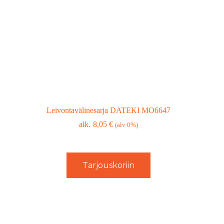
Leivontavälinesarja DATEKI MO6647
8,05
€
(alv 0%)
Tarjouskoriin