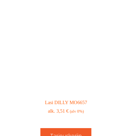
Lasi DILLY MO6657
3,51
€
(alv 0%)
Tarjouskoriin