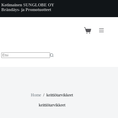
Skip
Kotimainen SUNGLOBE OY
to
Brändäys- ja Promotuotteet
content
Shopping
cart
Home
/
keittiötarvikkeet
keittiötarvikkeet