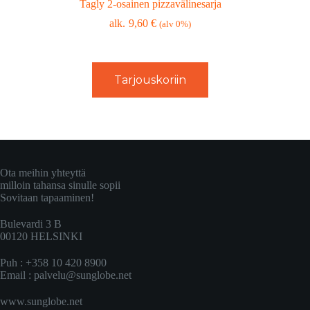
Tagly 2-osainen pizzavälinesarja
9,60
€
(alv 0%)
Tarjouskoriin
Ota meihin yhteyttä
milloin tahansa sinulle sopii
Sovitaan tapaaminen!
Bulevardi 3 B
00120 HELSINKI
Puh : +358 10 420 8900
Email :
palvelu@sunglobe.net
www.sunglobe.net