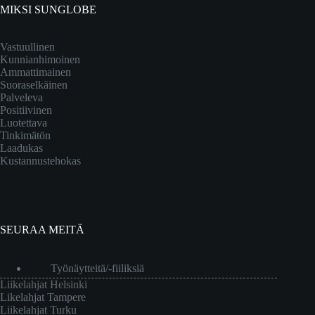
MIKSI SUNGLOBE
Vastuullinen
Kunnianhimoinen
Ammattimainen
Suoraselkäinen
Palveleva
Positiivinen
Luotettava
Tinkimätön
Laadukas
Kustannustehokas
SEURAA MEITÄ
Työnäytteitä/-fiiliksiä
Liikelahjat Helsinki
Likelahjat Tampere
Liikelahjat Turku