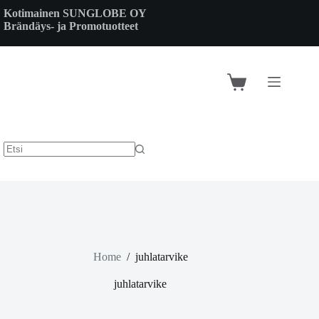
Skip
Kotimainen SUNGLOBE OY
to
Brändäys- ja Promotuotteet
content
Shopping
cart
Home
/
juhlatarvike
juhlatarvike