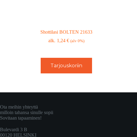
Shottilasi BOLTEN 21633
1,24
€
(alv 0%)
Tarjouskoriin
Ota meihin yhteyttä
milloin tahansa sinulle sopii
Sovitaan tapaaminen!
Bulevardi 3 B
00120 HELSINKI