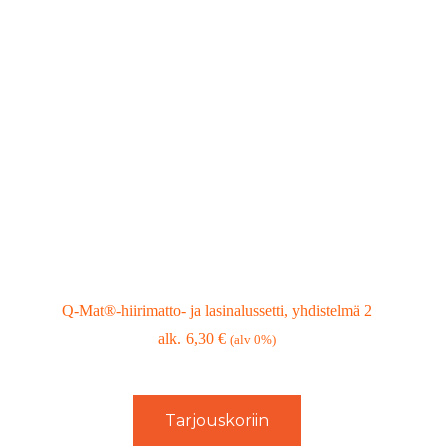
Q-Mat®-hiirimatto- ja lasinalussetti, yhdistelmä 2
6,30
€
(alv 0%)
Tarjouskoriin