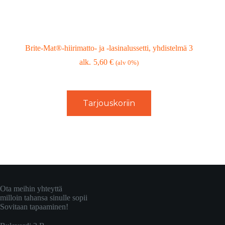
Brite-Mat®-hiirimatto- ja -lasinalussetti, yhdistelmä 3
5,60
€
(alv 0%)
Tarjouskoriin
Ota meihin yhteyttä
milloin tahansa sinulle sopii
Sovitaan tapaaminen!