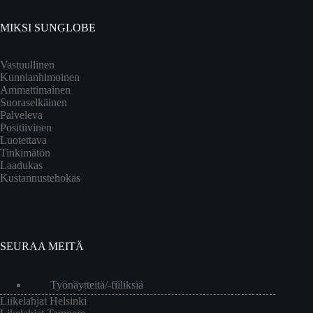
MIKSI SUNGLOBE
Vastuullinen
Kunnianhimoinen
Ammattimainen
Suoraselkäinen
Palveleva
Positiivinen
Luotettava
Tinkimätön
Laadukas
Kustannustehokas
SEURAA MEITÄ
Työnäytteitä/-fiiliksiä
Liikelahjat Helsinki