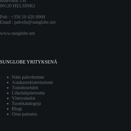
Bulevardi 3 B
00120 HELSINKI
Puh : +358 10 420 8900
Email :
palvelu@sunglobe.net
www.sunglobe.net
SUNGLOBE YRITYKSENÄ
Näin palvelemme
Asiakasrekisteriseloste
Toimitusehdot
Liikelahjatietoutta
Yhteystiedot
Tuotekatalogeja
Blogi
Oma painatus