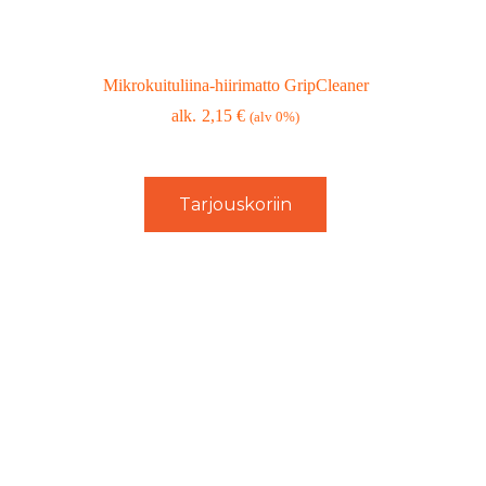
Mikrokuituliina-hiirimatto GripCleaner
2,15
€
(alv 0%)
Tarjouskoriin