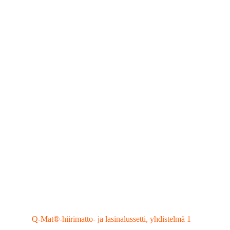
Q-Mat®-hiirimatto- ja lasinalussetti, yhdistelmä 1