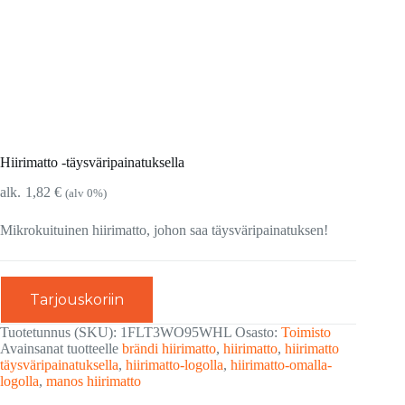
Hiirimatto -täysväripainatuksella
1,82
€
(alv 0%)
Mikrokuituinen hiirimatto, johon saa täysväripainatuksen!
Tarjouskoriin
Tuotetunnus (SKU):
1FLT3WO95WHL
Osasto:
Toimisto
Avainsanat tuotteelle
brändi hiirimatto
,
hiirimatto
,
hiirimatto
täysväripainatuksella
,
hiirimatto-logolla
,
hiirimatto-omalla-
logolla
,
manos hiirimatto