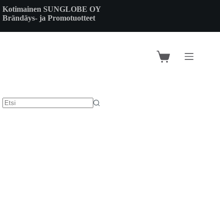
Skip
Kotimainen SUNGLOBE OY
to
Brändäys- ja Promotuotteet
content
Shopping
cart