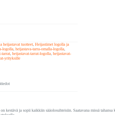
ja heijastavat tuotteet
,
Heijastimet logolla ja
a-logolla
,
heijastava-tarra-omalla-logolla
,
-tarrat
,
heijastavat-tarrat-logolla
,
heijastavat-
at-yrityksille
ätiedot
a on kestävä ja sopii kaikkiin sääolosuhteisiin. Saatavana missä tahansa 
atuksella.