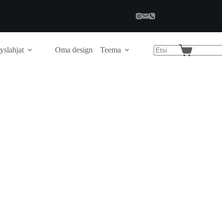
yslahjat
Oma design
Teema
Shopping
cart