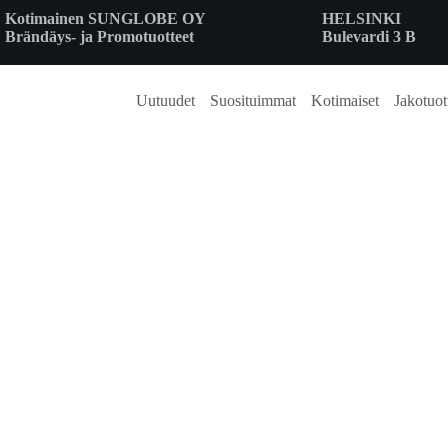
Skip
Kotimainen SUNGLOBE OY
HELSINKI
to
Brändäys- ja Promotuotteet
Bulevardi 3 B
content
Uutuudet
Suosituimmat
Kotimaiset
Jakotuot