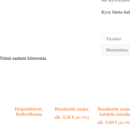
Kysy hinta hal
Yksikkö
Minimitilaus
Nämä saattaisi kiinnostaa
Heijastinhirviö,
Bussikortin suojus
Bussikortin suoju
ReflexMonsta
kahdella taskulla
0,36
€
(alv 0%)
0,68
€
(alv 0