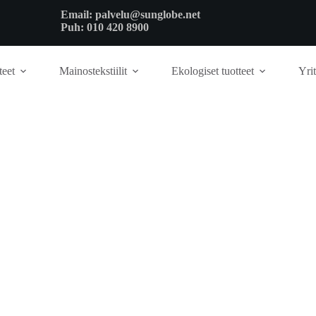
Email:
palvelu@sunglobe.net
Puh:
010 420 8900
teet
Mainostekstiilit
Ekologiset tuotteet
Yrit