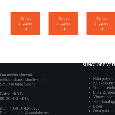
Tarjo
Tarjo
Tarjo
uskorii
uskorii
uskorii
n
n
n
SUNGLOBE YRI
Ota meihin yhteyttä
Näin palvel
milloin tahansa sinulle sopii
Asiakasrekist
Sovitaan tapaaminen!
Toimitusehdo
Liikelahjatiet
Bulevardi 3 B
Yhteystiedot
00120 HELSINKI
Tuotekatalog
Blogi
Puh : +358 10 420 8900
Oma painatu
Email :
palvelu@sunglobe.net