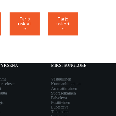
Tarjo
Tarjo
uskorii
uskorii
n
n
TYKSENÄ
MIKSI SUNGLOBE
emme
Vastuullinen
eriseloste
Kunnianhimoinen
t
Ammattimainen
outta
Suoraselkäinen
Palveleva
eja
Positiivinen
Luotettava
s
Tinkimätön