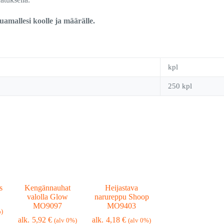
uamallesi koolle ja määrälle.
kpl
250 kpl
s
Kengännauhat
Heijastava
valolla Glow
narureppu Shoop
MO9097
MO9403
%)
5,92
€
4,18
€
(alv 0%)
(alv 0%)