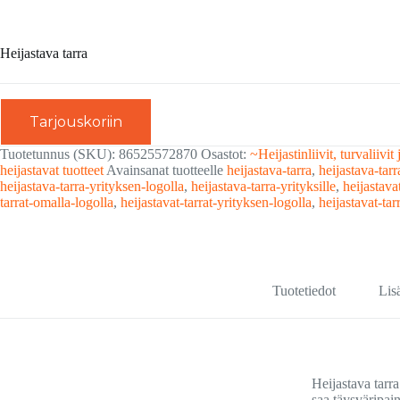
Heijastava tarra
Tarjouskoriin
Tuotetunnus (SKU):
86525572870
Osastot:
~Heijastinliivit, turvaliivit 
heijastavat tuotteet
Avainsanat tuotteelle
heijastava-tarra
,
heijastava-tarr
heijastava-tarra-yrityksen-logolla
,
heijastava-tarra-yrityksille
,
heijastavat
tarrat-omalla-logolla
,
heijastavat-tarrat-yrityksen-logolla
,
heijastavat-tarr
Tuotetiedot
Lis
Heijastava tarr
saa täysväripain