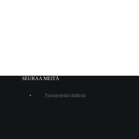
SEURAA MEITÄ
Työnäytteitä/-fiiliksiä