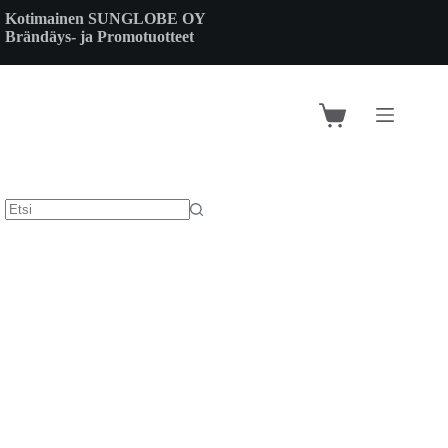
Skip
Kotimainen SUNGLOBE OY
to
Brändäys- ja Promotuotteet
content
Shopping
cart