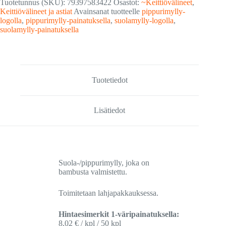
Tuotetunnus (SKU):
79397583422
Osastot:
~Keittiövälineet
,
Keittiövälineet ja astiat
Avainsanat tuotteelle
pippurimylly-
logolla
,
pippurimylly-painatuksella
,
suolamylly-logolla
,
suolamylly-painatuksella
Tuotetiedot
Lisätiedot
Suola-/pippurimylly, joka on
bambusta valmistettu.
Toimitetaan lahjapakkauksessa.
Hintaesimerkit 1-väripainatuksella:
8,02 € / kpl / 50 kpl