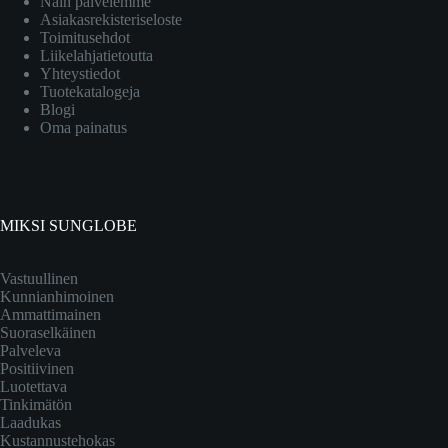
Näin palvelemme
Asiakasrekisteriseloste
Toimitusehdot
Liikelahjatietoutta
Yhteystiedot
Tuotekatalogeja
Blogi
Oma painatus
MIKSI SUNGLOBE
Vastuullinen
Kunnianhimoinen
Ammattimainen
Suoraselkäinen
Palveleva
Positiivinen
Luotettava
Tinkimätön
Laadukas
Kustannustehokas