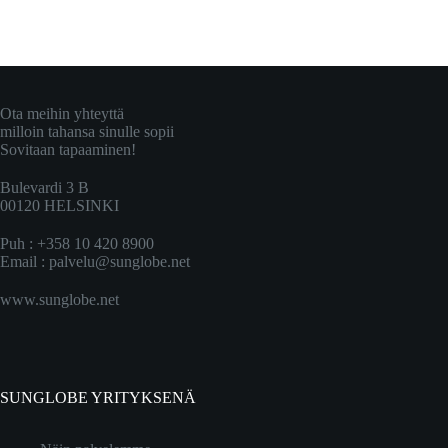
Ota meihin yhteyttä
milloin tahansa sinulle sopii
Sovitaan tapaaminen!
Bulevardi 3 B
00120 HELSINKI
Puh : +358 10 420 8900
Email :
palvelu@sunglobe.net
www.sunglobe.net
SUNGLOBE YRITYKSENÄ