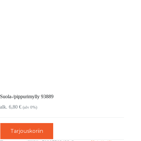
Suola-/pippurimylly 93889
6,80
€
(alv 0%)
Tarjouskoriin