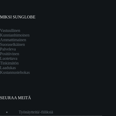
MIKSI SUNGLOBE
Vastuullinen
Kunnianhimoinen
Ammattimainen
Suoraselkäinen
Palveleva
Positiivinen
Luotettava
Tinkimätön
Laadukas
Kustannustehokas
SEURAA MEITÄ
Työnäytteitä/-fiiliksiä