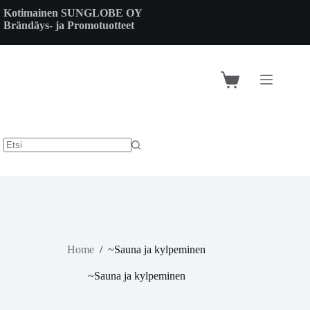
Skip
Kotimainen SUNGLOBE OY
to
Brändäys- ja Promotuotteet
content
Shopping
cart
Home
/
~Sauna ja kylpeminen
~Sauna ja kylpeminen