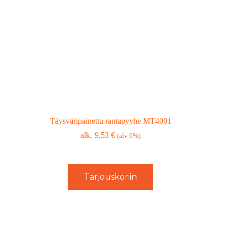
Täysväripainettu rantapyyhe MT4001
9,53
€
(alv 0%)
Tarjouskoriin