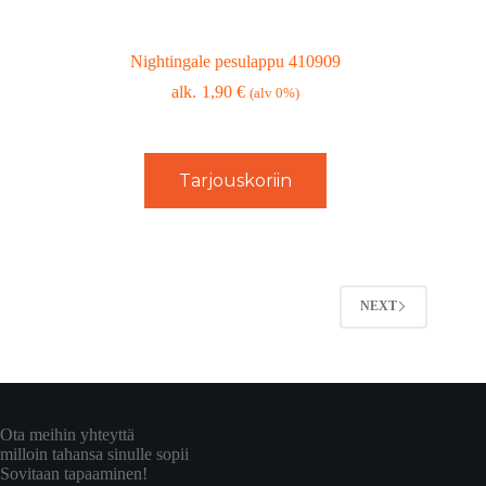
Nightingale pesulappu 410909
1,90
€
(alv 0%)
Tarjouskoriin
NEXT
Ota meihin yhteyttä
milloin tahansa sinulle sopii
Sovitaan tapaaminen!