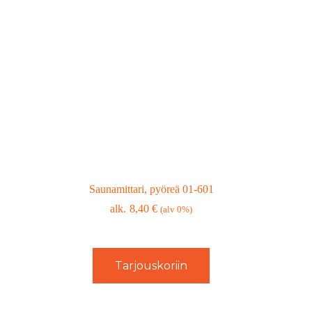
Saunamittari, pyöreä 01-601
8,40
€
(alv 0%)
Tarjouskoriin