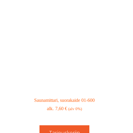
Saunamittari, suorakaide 01-600
7,60
€
(alv 0%)
Tarjouskoriin