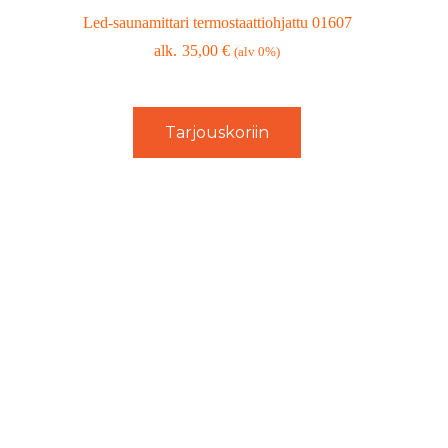
Led-saunamittari termostaattiohjattu 01607
35,00
€
(alv 0%)
Tarjouskoriin