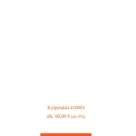
Kylpytakki 410003
60,00
€
(alv 0%)