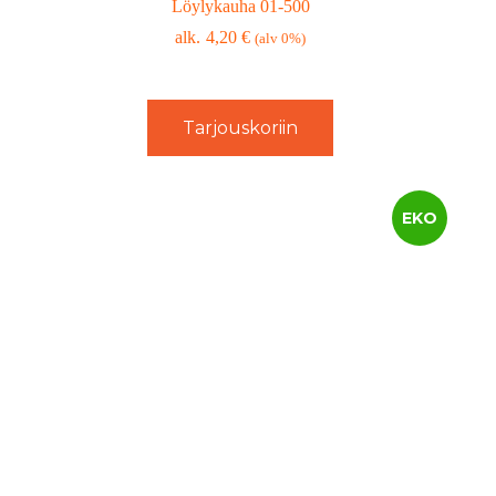
Löylykauha 01-500
4,20
€
(alv 0%)
Tarjouskoriin
EKO