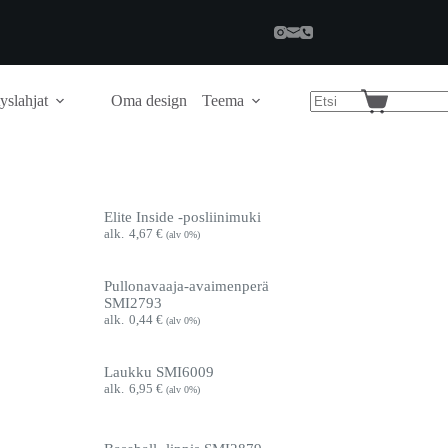
yslahjat
Oma design
Teema
Shopping
cart
Elite Inside -posliinimuki
4,67
€
(alv 0%)
Pullonavaaja-avaimenperä
SMI2793
0,44
€
(alv 0%)
Laukku SMI6009
6,95
€
(alv 0%)