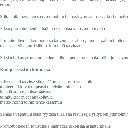
eroon.
Silloin alkuperäinen säästö muuttuu helposti ylimääräiseksi kustannuks
Fiksu promotuotteiden hallinta vähentää varastointitarvetta
Promotuotteiden hankinnassa tärkeintä ei ole se, kuinka paljon tuotteita
ovat saatavilla juuri silloin, kun niitä tarvitaan.
Siksi tehokas promotuotteiden hallinta perustuu ennakointiin, joustavuu
Kun prosessi on kunnossa:
yrityksen ei tarvitse sitoa pääomaa suuriin varastoihin
tuotteet liikkuvat nopeasti oikeisiin kohteisiin
henkilöstön työaikaa säästyy
toimitukset ovat ennakoitavia
markkinointi toimii tehokkaammin
Samalla vapautuu sekä fyysistä tilaa että resursseja yrityksen ydintoimi
Promotuotteiden logistiikka kannattaa ulkoistaa asiantuntijalle.