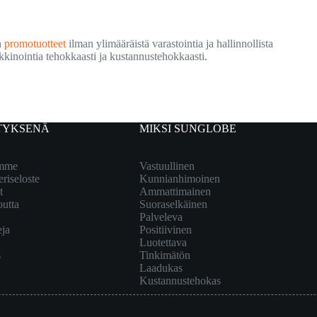
n
promotuotteet
ilman ylimääräistä varastointia ja hallinnollista
rkkinointia tehokkaasti ja kustannustehokkaasti.
TYKSENÄ
MIKSI SUNGLOBE
emme
Vastuullinen
eriseloste
Kunnianhimoinen
t
Ammattimainen
outta
Suoraselkäinen
Palveleva
eja
Positiivinen
Luotettava
s
Tinkimätön
Laadukas
Kustannustehokas