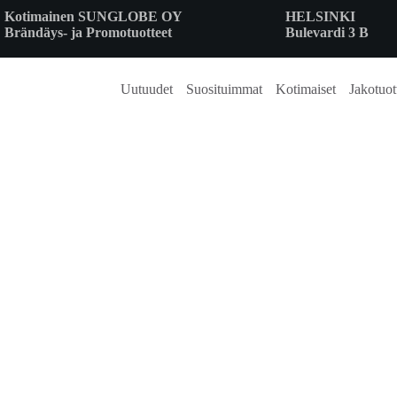
Skip
Kotimainen SUNGLOBE OY
HELSINKI
to
Brändäys- ja Promotuotteet
Bulevardi 3 B
content
Uutuudet
Suosituimmat
Kotimaiset
Jakotuot