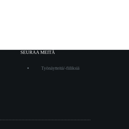
SEURAA MEITÄ
Työnäytteitä/-fiiliksiä