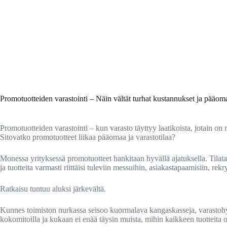
Promotuotteiden varastointi – Näin vältät turhat kustannukset ja pääom
Promotuotteiden varastointi – kun varasto täyttyy laatikoista, jotain on
Sitovatko promotuotteet liikaa pääomaa ja varastotilaa?
Monessa yrityksessä promotuotteet hankitaan hyvällä ajatuksella. Tilataa
ja tuotteita varmasti riittäisi tuleviin messuihin, asiakastapaamisiin, rek
Ratkaisu tuntuu aluksi järkevältä.
Kunnes toimiston nurkassa seisoo kuormalava kangaskasseja, varastohyll
kokomitoilla ja kukaan ei enää täysin muista, mihin kaikkeen tuotteita ol