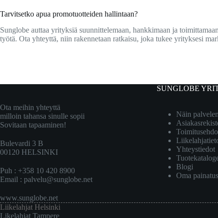
Tarvitsetko apua promotuotteiden hallintaan?
Sunglobe auttaa yrityksiä suunnittelemaan, hankkimaan ja toimittamaa
työtä. Ota yhteyttä, niin rakennetaan ratkaisu, joka tukee yrityksesi ma
SUNGLOBE YRI
Ota meihin yhteyttä
Näin palvel
milloin tahansa sinulle sopii
Asiakasrekist
Sovitaan tapaaminen!
Toimitusehdo
Liikelahjatiet
Bulevardi 3 B
Yhteystiedot
00120 HELSINKI
Tuotekatalog
Blogi
Puh : +358 10 420 8900
Oma painatu
Email :
palvelu@sunglobe.net
www.sunglobe.net
Liikelahjat Helsinki
Likelahjat Tampere