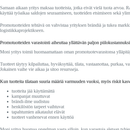
Samaan aikaan yritys maksaa tuotteista, jotka eivät vielä tuota arvoa. R
käyttää työaikaa saldojen seuraamiseen, tuotteiden etsimiseen sekä ylimä
Promotuotteiden tehtävä on vahvistaa yrityksen brändiä ja tukea markki
logistiikkaprojektikseen.
Promotuotteiden varastointi aiheuttaa yllättävän paljon piilokustannuksi
Moni yritys toimii huomaamattaan oman promotuotevarastonsa ylläpitä
Tuotteet täytyy kilpailuttaa, hyväksyttää, tilata, vastaanottaa, purkaa, 
Jokainen vaihe vie aikaa ja sitoo resursseja.
Kun tuotteita tilataan suuria määriä varmuuden vuoksi, myös riskit kas
tuotteita jää käyttämättä
kampanjat muuttuvat
brändi-ilme uudistuu
henkilöstön tarpeet vaihtuvat
tapahtumien aikataulut elävät
tuotteet vanhenevat ennen käyttöä
Moni yritys huomaa ongelman vasta silloin, kun varastoja aletaan tyhjentä