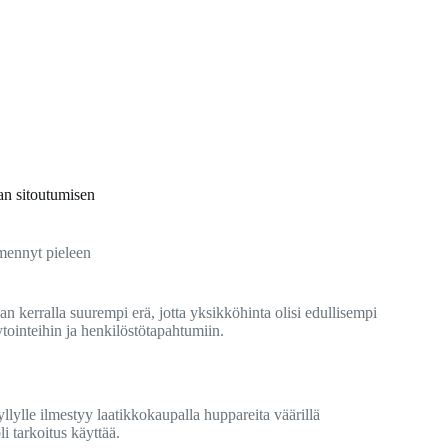
an sitoutumisen
 mennyt pieleen
n kerralla suurempi erä, jotta yksikköhinta olisi edullisempi
rytointeihin ja henkilöstötapahtumiin.
ylle ilmestyy laatikkokaupalla huppareita väärillä
i tarkoitus käyttää.