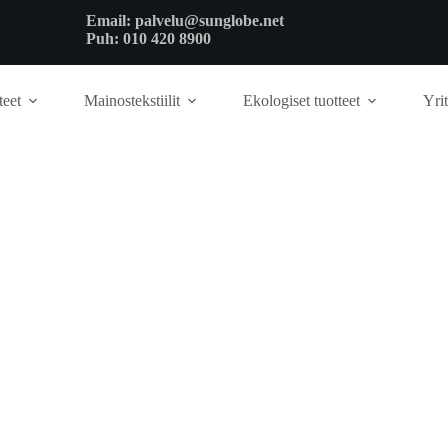
Email:
palvelu@sunglobe.net
Puh:
010 420 8900
teet
Mainostekstiilit
Ekologiset tuotteet
Yrit