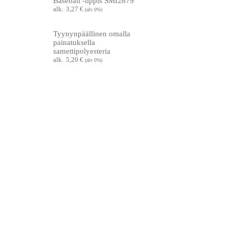
Baseball -lippis SMI2879
3,27
€
(alv 0%)
Tyynynpäällinen omalla
painatuksella
samettipolyesteria
5,20
€
(alv 0%)