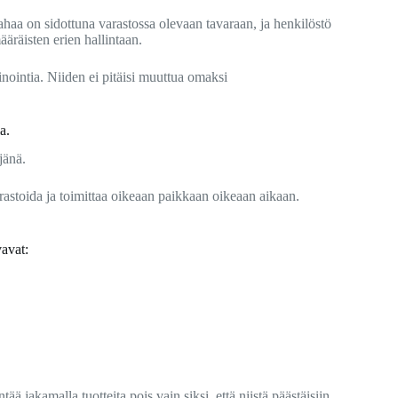
ahaa on sidottuna varastossa olevaan tavaraan, ja henkilöstö
äräisten erien hallintaan.
nointia. Niiden ei pitäisi muuttua omaksi
a.
jänä.
varastoida ja toimittaa oikeaan paikkaan oikeaan aikaan.
vavat:
ä jakamalla tuotteita pois vain siksi, että niistä päästäisiin