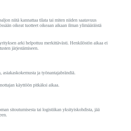
paljon niitä kannattaa tilata tai miten niiden saatavuus
ytössään oikeat tuotteet oikeaan aikaan ilman ylimääräistä
yrityksen arki helpottuu merkittävästi. Henkilöstön aikaa ei
itusten järjestämiseen.
, asiakaskokemusta ja työnantajabrändiä.
nottajan käyttöön pitkäksi aikaa.
man sitoutumisesta tai logistiikan yksityiskohdista, jää
een.