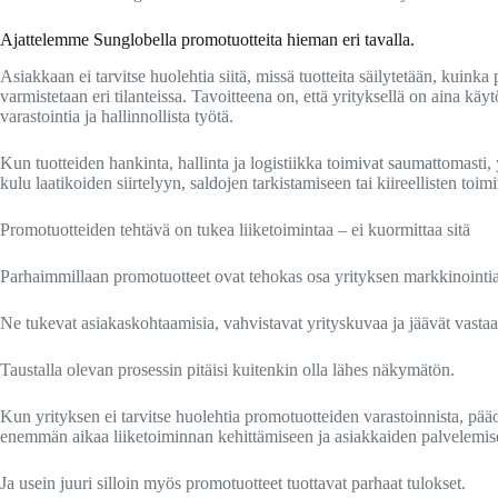
Ajattelemme Sunglobella promotuotteita hieman eri tavalla.
Asiakkaan ei tarvitse huolehtia siitä, missä tuotteita säilytetään, kuinka 
varmistetaan eri tilanteissa. Tavoitteena on, että yrityksellä on aina kä
varastointia ja hallinnollista työtä.
Kun tuotteiden hankinta, hallinta ja logistiikka toimivat saumattomasti, 
kulu laatikoiden siirtelyyn, saldojen tarkistamiseen tai kiireellisten toim
Promotuotteiden tehtävä on tukea liiketoimintaa – ei kuormittaa sitä
Parhaimmillaan promotuotteet ovat tehokas osa yrityksen markkinointia
Ne tukevat asiakaskohtaamisia, vahvistavat yrityskuvaa ja jäävät vastaa
Taustalla olevan prosessin pitäisi kuitenkin olla lähes näkymätön.
Kun yrityksen ei tarvitse huolehtia promotuotteiden varastoinnista, pääo
enemmän aikaa liiketoiminnan kehittämiseen ja asiakkaiden palvelemis
Ja usein juuri silloin myös promotuotteet tuottavat parhaat tulokset.