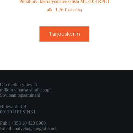
Putkihuivi kierrätysmateriaalista ML3103 RPET
1,76
€
(alv 0%)
Tarjouskoriin
Ota meihin yhteyttä
milloin tahansa sinulle sopii
Sovitaan tapaaminen!
Bulevardi 3 B
00120 HELSINKI
Puh : +358 10 420 8900
Email :
palvelu@sunglobe.net