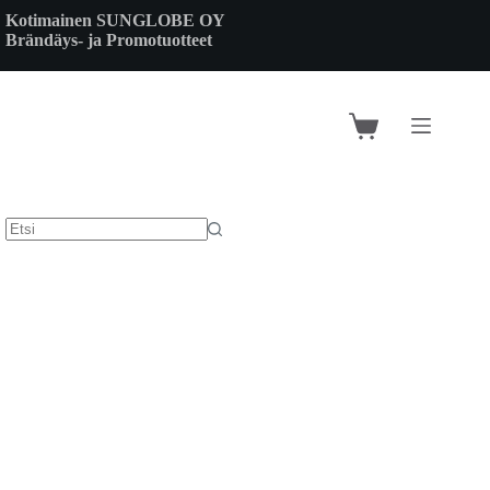
Skip
Kotimainen SUNGLOBE OY
to
Brändäys- ja Promotuotteet
content
Shopping
cart