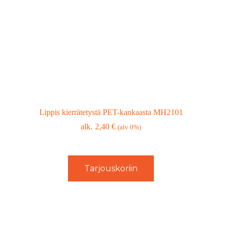
Lippis kierrätetystä PET-kankaasta MH2101
2,40
€
(alv 0%)
Tarjouskoriin