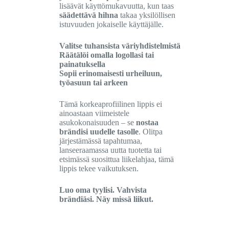
lisäävät käyttömukavuutta, kun taas
säädettävä hihna
takaa yksilöllisen
istuvuuden jokaiselle käyttäjälle.
Valitse tuhansista väriyhdistelmistä
Räätälöi omalla logollasi tai
painatuksella
Sopii erinomaisesti urheiluun,
työasuun tai arkeen
Tämä korkeaprofiilinen lippis ei
ainoastaan viimeistele
asukokonaisuuden – se
nostaa
brändisi uudelle tasolle
. Olitpa
järjestämässä tapahtumaa,
lanseeraamassa uutta tuotetta tai
etsimässä suosittua liikelahjaa, tämä
lippis tekee vaikutuksen.
Luo oma tyylisi. Vahvista
brändiäsi. Näy missä liikut.