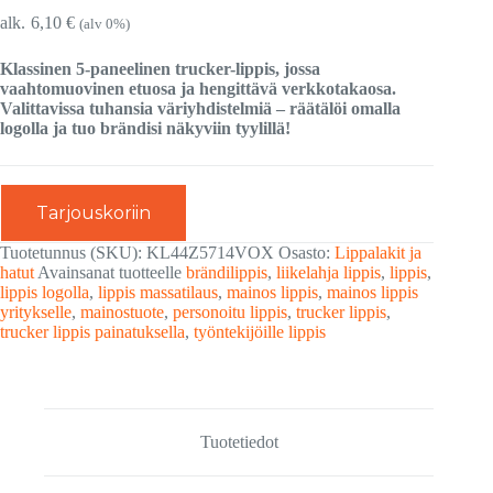
6,10
€
(alv 0%)
Klassinen 5-paneelinen trucker-lippis, jossa
vaahtomuovinen etuosa ja hengittävä verkkotakaosa.
Valittavissa tuhansia väriyhdistelmiä – räätälöi omalla
logolla ja tuo brändisi näkyviin tyylillä!
Tarjouskoriin
Tuotetunnus (SKU):
KL44Z5714VOX
Osasto:
Lippalakit ja
hatut
Avainsanat tuotteelle
brändilippis
,
liikelahja lippis
,
lippis
,
lippis logolla
,
lippis massatilaus
,
mainos lippis
,
mainos lippis
yritykselle
,
mainostuote
,
personoitu lippis
,
trucker lippis
,
trucker lippis painatuksella
,
työntekijöille lippis
Tuotetiedot