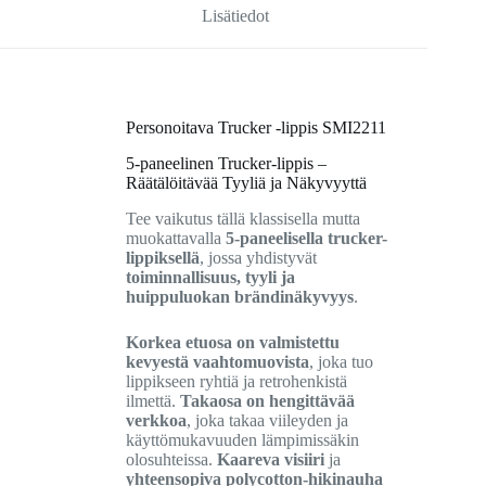
Lisätiedot
Personoitava Trucker -lippis SMI2211
5-paneelinen Trucker-lippis –
Räätälöitävää Tyyliä ja Näkyvyyttä
Tee vaikutus tällä klassisella mutta
muokattavalla
5-paneelisella trucker-
lippiksellä
, jossa yhdistyvät
toiminnallisuus, tyyli ja
huippuluokan brändinäkyvyys
.
Korkea etuosa on valmistettu
kevyestä vaahtomuovista
, joka tuo
lippikseen ryhtiä ja retrohenkistä
ilmettä.
Takaosa on hengittävää
verkkoa
, joka takaa viileyden ja
käyttömukavuuden lämpimissäkin
olosuhteissa.
Kaareva visiiri
ja
yhteensopiva polycotton-hikinauha