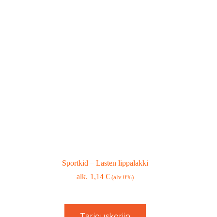
Sportkid – Lasten lippalakki
1,14
€
(alv 0%)
Tarjouskoriin