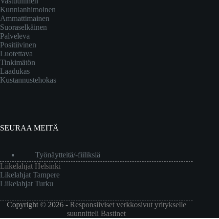
Vastuullinen
Kunnianhimoinen
Ammattimainen
Suoraselkäinen
Palveleva
Positiivinen
Luotettava
Tinkimätön
Laadukas
Kustannustehokas
SEURAA MEITÄ
Työnäytteitä/-fiiliksiä
Liikelahjat Helsinki
Likelahjat Tampere
Liikelahjat Turku
Copyright © 2026 -
Responsiiviset verkkosivut yritykselle
suunnitteli Bastinet