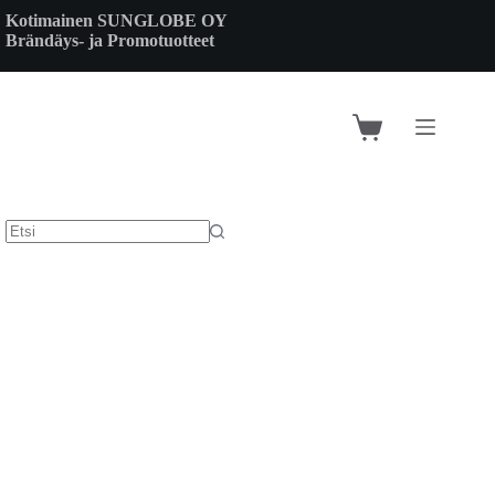
Skip
Kotimainen SUNGLOBE OY
to
Brändäys- ja Promotuotteet
content
Shopping
cart