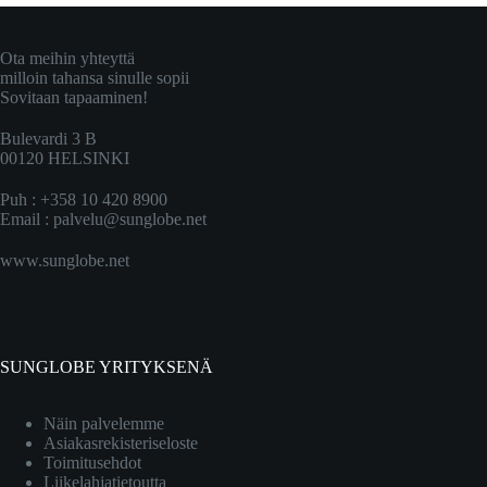
Ota meihin yhteyttä
milloin tahansa sinulle sopii
Sovitaan tapaaminen!
Bulevardi 3 B
00120 HELSINKI
Puh : +358 10 420 8900
Email :
palvelu@sunglobe.net
www.sunglobe.net
SUNGLOBE YRITYKSENÄ
Näin palvelemme
Asiakasrekisteriseloste
Toimitusehdot
Liikelahjatietoutta