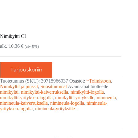
Nimikyltti CI
10,36
€
(alv 0%)
Tarjouskoriin
Tuotetunnus (SKU):
39715966037
Osastot:
~Toimistoon
,
Nimikyltit ja pinssit
,
Suosituimmat
Avainsanat tuotteelle
nimikyltti
,
nimikyltti-kaiverruksella
,
nimikyltti-logolla
,
nimikyltti-yrityksen-logolla
,
nimikyltti-yrityksille
,
nimineula
,
nimineula-kaiverruksella
,
nimineula-logolla
,
nimineula-
yrityksen-logolla
,
nimineula-yrityksille