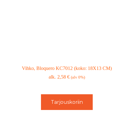
Vihko, Bloquero KC7012 (koko: 18X13 CM)
2,58
€
(alv 0%)
Tarjouskoriin