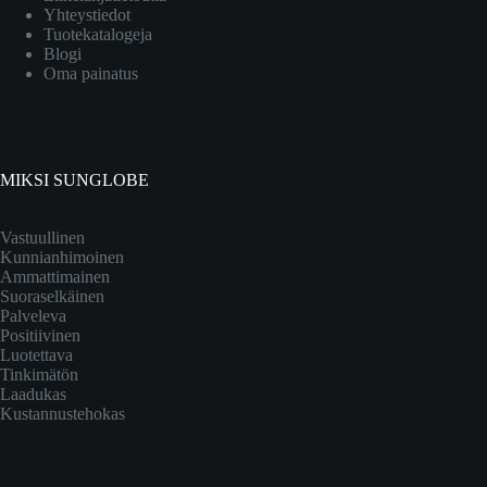
Yhteystiedot
Tuotekatalogeja
Blogi
Oma painatus
MIKSI SUNGLOBE
Vastuullinen
Kunnianhimoinen
Ammattimainen
Suoraselkäinen
Palveleva
Positiivinen
Luotettava
Tinkimätön
Laadukas
Kustannustehokas