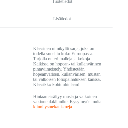
Tuotetiedot
Lisätiedot
Klassinen nimikyltti sarja, joka on
todella suosittu koko Euroopassa.
Tarjolla on eri malleja ja kokoja.
Kaikissa on hopean- tai kullanvärinen
pintaviimeistely. Yhdistetään
hopeanvärisen, kullanvärisen, mustan
tai valkoisen foliopainatuksen kanssa.
Klassikko kohtuuhintaan!
Hintaan sisältyy musta ja valkoinen
vakioneulakiinnike. Kysy myös muita
kiinnitysmekanismeja
.