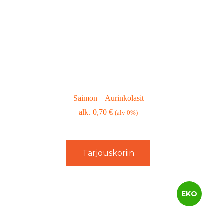
Saimon – Aurinkolasit
0,70
€
(alv 0%)
Tarjouskoriin
EKO