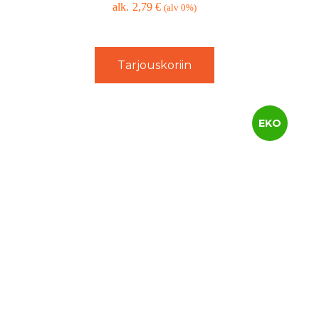
2,79
€
(alv 0%)
Tarjouskoriin
EKO