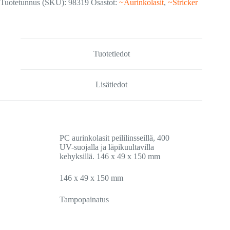
Tuotetunnus (SKU):
98319
Osastot:
~Aurinkolasit
,
~Stricker
Tuotetiedot
Lisätiedot
PC aurinkolasit peililinsseillä, 400
UV-suojalla ja läpikuultavilla
kehyksillä. 146 x 49 x 150 mm
146 x 49 x 150 mm
Tampopainatus