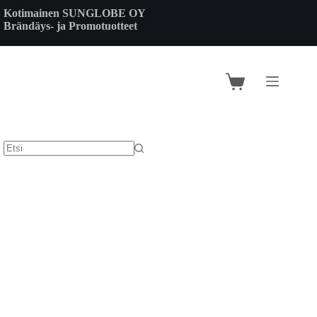
Skip
Kotimainen SUNGLOBE OY
to
Brändäys- ja Promotuotteet
content
Shopping
cart