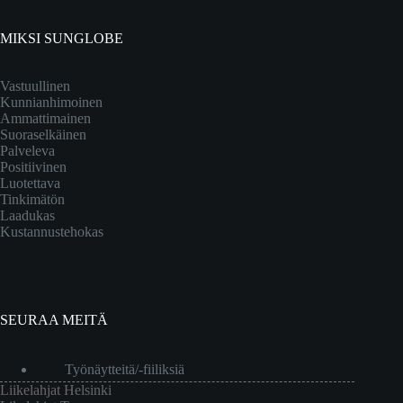
MIKSI SUNGLOBE
Vastuullinen
Kunnianhimoinen
Ammattimainen
Suoraselkäinen
Palveleva
Positiivinen
Luotettava
Tinkimätön
Laadukas
Kustannustehokas
SEURAA MEITÄ
Työnäytteitä/-fiiliksiä
Liikelahjat Helsinki