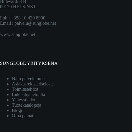
Bulevardi 3 B
00120 HELSINKI
Puh : +358 10 420 8900
Email :
palvelu@sunglobe.net
www.sunglobe.net
SUNGLOBE YRITYKSENÄ
Näin palvelemme
Asiakasrekisteriseloste
Toimitusehdot
Liikelahjatietoutta
Yhteystiedot
Tuotekatalogeja
Blogi
Oma painatus