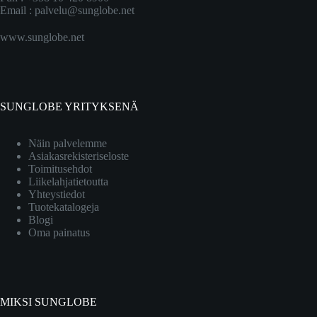
Email :
palvelu@sunglobe.net
www.sunglobe.net
SUNGLOBE YRITYKSENÄ
Näin palvelemme
Asiakasrekisteriseloste
Toimitusehdot
Liikelahjatietoutta
Yhteystiedot
Tuotekatalogeja
Blogi
Oma painatus
MIKSI SUNGLOBE