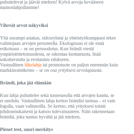
puhuttelevat ja jäävät mieleen! Kylvä arvoja kevääseen
mainoslahjoillamme!
Vihreät arvot näkyviksi
Yhä useampi asiakas, sidosryhmä ja yhteistyökumppani tekee
valintojaan arvojen perusteella. Ekologisuus ei ole enää
erikoisuus – se on perusodotus. Kun brändi viestii
ympäristötietoisuudesta, se rakentaa luottamusta, lisää
uskottavuutta ja erottautuu edukseen.
Vastuullinen
liikelahja
tai promotuote on paljon enemmän kuin
markkinointikeino –
se on osa yrityksesi arvolupausta
.
Brändi, joka jää elämään
Kun lahja puhuttelee sekä tunnetasolla että arvojen kautta, se
ei unohdu. Vastuullinen lahja kertoo brändisi tarinaa – ei vain
logolla, vaan valinnoilla. Se kertoo, että yrityksesi toimii
johdonmukaisesti ja katsoo tulevaisuuteen. Näin rakennetaan
brändiä, joka tuntuu hyvältä ja jää mieleen.
Pienet teot, suuri merkitys