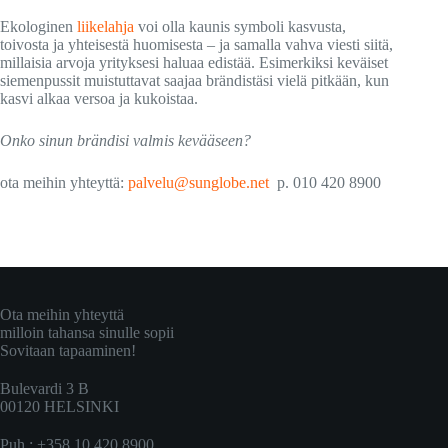
Ekologinen
liikelahja
voi olla kaunis symboli kasvusta,
toivosta ja yhteisestä huomisesta – ja samalla vahva viesti siitä,
millaisia arvoja yrityksesi haluaa edistää. Esimerkiksi keväiset
siemenpussit muistuttavat saajaa brändistäsi vielä pitkään, kun
kasvi alkaa versoa ja kukoistaa.
Onko sinun brändisi valmis kevääseen?
ota meihin yhteyttä:
palvelu@sunglobe.net
p. 010 420 8900
Ota meihin yhteyttä
milloin tahansa sinulle sopii
Sovitaan tapaaminen!
Bulevardi 3 B
00120 HELSINKI
Puh : +358 10 420 8900