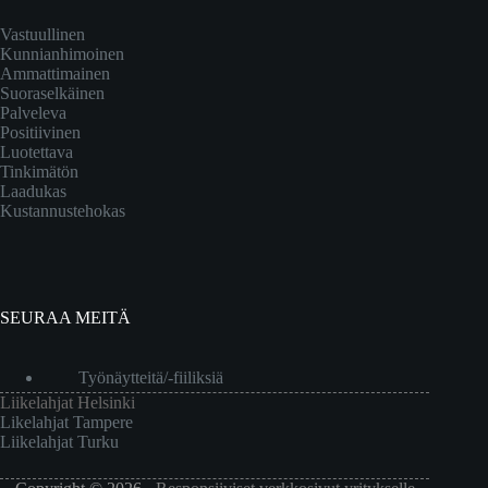
Vastuullinen
Kunnianhimoinen
Ammattimainen
Suoraselkäinen
Palveleva
Positiivinen
Luotettava
Tinkimätön
Laadukas
Kustannustehokas
SEURAA MEITÄ
Työnäytteitä/-fiiliksiä
Liikelahjat Helsinki
Likelahjat Tampere
Liikelahjat Turku