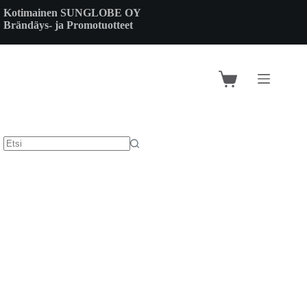
Skip
Kotimainen SUNGLOBE OY
to
Brändäys- ja Promotuotteet
content
Shopping
cart