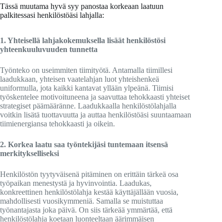
Tässä muutama hyvä syy panostaa korkeaan laatuun
palkitessasi henkilöstöäsi lahjalla:
1. Yhteisellä lahjakokemuksella lisäät henkilöstösi
yhteenkuuluvuuden tunnetta
Työnteko on useimmiten tiimityötä. Antamalla tiimillesi
laadukkaan, yhteisen vaatelahjan luot yhteishenkeä
uniformulla, jota kaikki kantavat yllään ylpeänä. Tiimisi
työskentelee motivoituneena ja saavuttaa tehokkaasti yhteiset
strategiset päämääränne. Laadukkaalla henkilöstölahjalla
voitkin lisätä tuottavuutta ja auttaa henkilöstöäsi suuntaamaan
tiimienergiansa tehokkaasti ja oikein.
2. Korkea laatu saa työntekijäsi tuntemaan itsensä
merkitykselliseksi
Henkilöstön tyytyväisenä pitäminen on erittäin tärkeä osa
työpaikan menestystä ja hyvinvointia. Laadukas,
konkreettinen henkilöstölahja kestää käyttäjällään vuosia,
mahdollisesti vuosikymmeniä. Samalla se muistuttaa
työnantajasta joka päivä. On siis tärkeää ymmärtää, että
henkilöstölahja koetaan luonteeltaan äärimmäisen