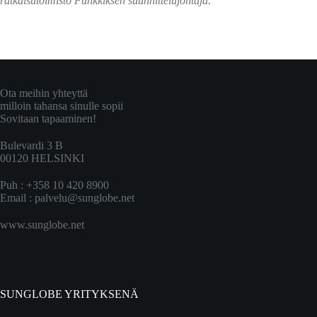
ratkaisutoimisto Funkkiksen suunnittelujohtaja
.
Ota meihin yhteyttä
milloin tahansa sinulle sopii
Sovitaan tapaaminen!
Bulevardi 3 B
00120 HELSINKI
Puh : +358 10 420 8900
Email :
palvelu@sunglobe.net
www.sunglobe.net
SUNGLOBE YRITYKSENÄ