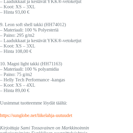
– Laadukkaat ja kestävät YKK®-vetoketjut
– Koot: XS – 3XL
– Hinta 93,00 €
9. Leon soft shell takki (HH74012)
– Materiaali: 100 % Polyesteriä
– Paino: 295 g/m2
– Laadukkaat ja kestävät YKK®-vetoketjut
– Koot: XS – 3XL
– Hinta 108,00 €
10. Magni light takki (HH71163)
– Materiaali: 100 % polyamidia
– Paino: 75 g/m2
– Helly Tech Performance -kangas
– Koot: XS – 4XL
– Hinta 89,00 €
Uusimmat tuotteemme löydät täältä:
https://sunglobe.net/liikelahja-uutuudet
Kirjoittaja Sami Tossavainen on Markkinoinnin