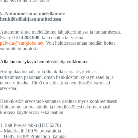
yhtälössä kaikki voittavat!
5. Autamme sinua mielellämme
henkilöstölahjasuunnittelussa
Autamme sinua mielellämme lahjaideoinnissa ja tuottamisessa.
Soita:
010 4208 900
, laita chattia tai viestiä
palvelu@sunglobe.net
. Voit halutessasi antaa meidän hoitaa
suunnittelu puolestasi.
Alla tämän syksyn henkilöstölahjavinkkimme.
Huippulaadukaalla ulkoilutakilla suojaat yrityksesi
tärkeimmän pääoman, oman henkilöstön, syksyn sateilta ja
talven viimalta. Tämä on lahja, jota henkilöstösi varmasti
arvostaa!
Henkilöstön arvostus kannattaa osoittaa myös konkreettisesti.
Haluamme tarjota sinulle ja henkilöstöllesi takuuvarmasti
korkeaa käyttöarvoa sekä laatua!
1. Salt Power takki (HH36278)
– Materiaali: 100 % polyamidia
– Helly Tech® Protection -kangas