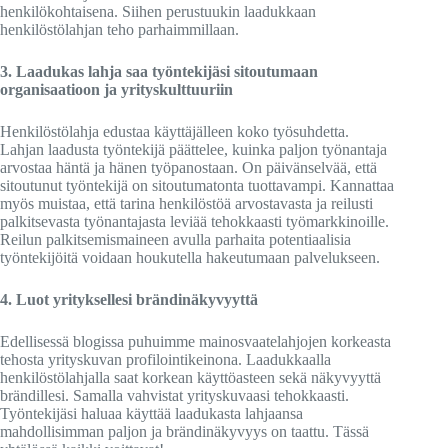
henkilökohtaisena. Siihen perustuukin laadukkaan
henkilöstölahjan teho parhaimmillaan.
3. Laadukas lahja saa työntekijäsi sitoutumaan
organisaatioon ja yrityskulttuuriin
Henkilöstölahja edustaa käyttäjälleen koko työsuhdetta.
Lahjan laadusta työntekijä päättelee, kuinka paljon työnantaja
arvostaa häntä ja hänen työpanostaan. On päivänselvää, että
sitoutunut työntekijä on sitoutumatonta tuottavampi. Kannattaa
myös muistaa, että tarina henkilöstöä arvostavasta ja reilusti
palkitsevasta työnantajasta leviää tehokkaasti työmarkkinoille.
Reilun palkitsemismaineen avulla parhaita potentiaalisia
työntekijöitä voidaan houkutella hakeutumaan palvelukseen.
4. Luot yrityksellesi brändinäkyvyyttä
Edellisessä blogissa puhuimme mainosvaatelahjojen korkeasta
tehosta yrityskuvan profilointikeinona. Laadukkaalla
henkilöstölahjalla saat korkean käyttöasteen sekä näkyvyyttä
brändillesi. Samalla vahvistat yrityskuvaasi tehokkaasti.
Työntekijäsi haluaa käyttää laadukasta lahjaansa
mahdollisimman paljon ja brändinäkyvyys on taattu. Tässä