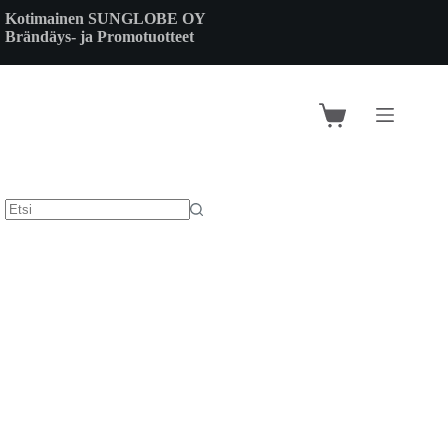
Skip
Kotimainen SUNGLOBE OY
to
Brändäys- ja Promotuotteet
content
Shopping
cart