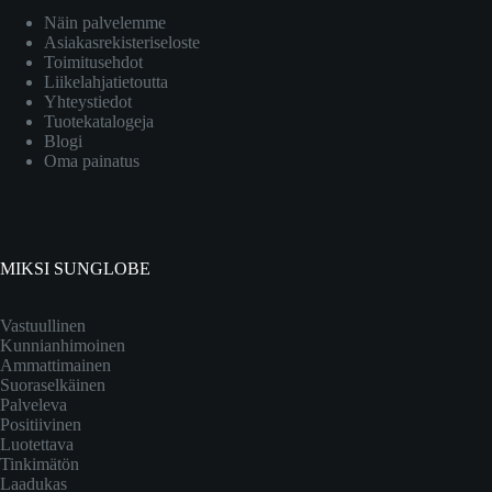
Näin palvelemme
Asiakasrekisteriseloste
Toimitusehdot
Liikelahjatietoutta
Yhteystiedot
Tuotekatalogeja
Blogi
Oma painatus
MIKSI SUNGLOBE
Vastuullinen
Kunnianhimoinen
Ammattimainen
Suoraselkäinen
Palveleva
Positiivinen
Luotettava
Tinkimätön
Laadukas