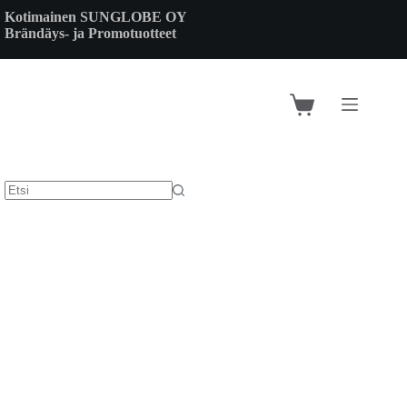
Skip
Kotimainen SUNGLOBE OY
to
Brändäys- ja Promotuotteet
content
Shopping
cart