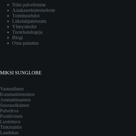
Näin palvelemme
Asiakasrekisteriseloste
Toimitusehdot
Liikelahjatietoutta
Yhteystiedot
Tuotekatalogeja
Blogi
Oma painatus
MIKSI SUNGLOBE
Vastuullinen
Kunnianhimoinen
Ammattimainen
Suoraselkäinen
Palveleva
Positiivinen
Luotettava
Tinkimätön
Laadukas