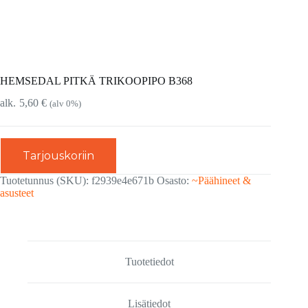
HEMSEDAL PITKÄ TRIKOOPIPO B368
5,60
€
(alv 0%)
Tarjouskoriin
Tuotetunnus (SKU):
f2939e4e671b
Osasto:
~Päähineet &
asusteet
Tuotetiedot
Lisätiedot