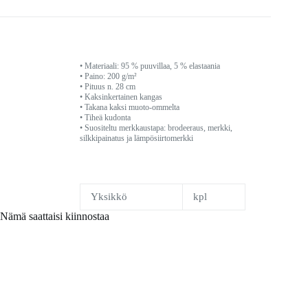
• Materiaali: 95 % puuvillaa, 5 % elastaania
• Paino: 200 g/m²
• Pituus n. 28 cm
• Kaksinkertainen kangas
• Takana kaksi muoto-ommelta
• Tiheä kudonta
• Suositeltu merkkaustapa: brodeeraus, merkki,
silkkipainatus ja lämpösiirtomerkki
Yksikkö
kpl
Nämä saattaisi kiinnostaa