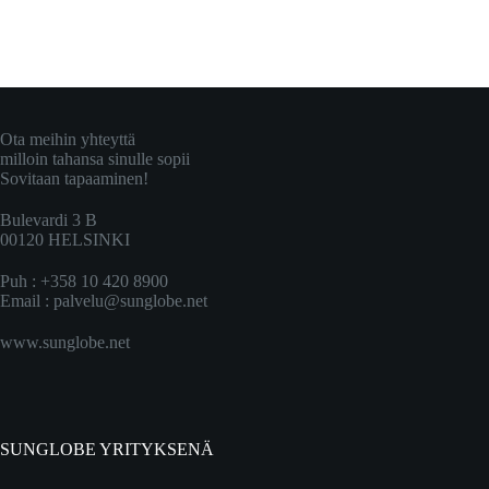
Ota meihin yhteyttä
milloin tahansa sinulle sopii
Sovitaan tapaaminen!
Bulevardi 3 B
00120 HELSINKI
Puh : +358 10 420 8900
Email :
palvelu@sunglobe.net
www.sunglobe.net
SUNGLOBE YRITYKSENÄ