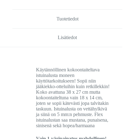
Tuotetiedot
Lisätiedot
Käytännöllinen kokoontaiteltava
istuinalusta moneen
käyttötarkoitukseen! Sopii niin
jääkiekko-otteluihin kuin retkillekkin!
Koko avattuna 38 x 27 cm mutta
kokoontaiteltuna vain 18 x 14 cm,
joten se sopii kätevästi jopa talvitakin
taskuun. Istuinalusta on vettähylkivä
ja siinä on 5 mm:n pehmuste. Flex
istuinalustan saa mustana, punaisena,
sinisenä sekä hopea/harmaana
Vain 1-väripainatus mahdollinen!