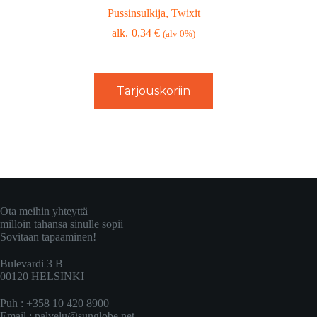
Pussinsulkija, Twixit
0,34
€
(alv 0%)
Tarjouskoriin
Ota meihin yhteyttä
milloin tahansa sinulle sopii
Sovitaan tapaaminen!
Bulevardi 3 B
00120 HELSINKI
Puh : +358 10 420 8900
Email :
palvelu@sunglobe.net