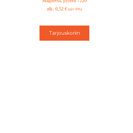
Magneetti, pyöreä 7220
0,52
€
(alv 0%)
Tarjouskoriin