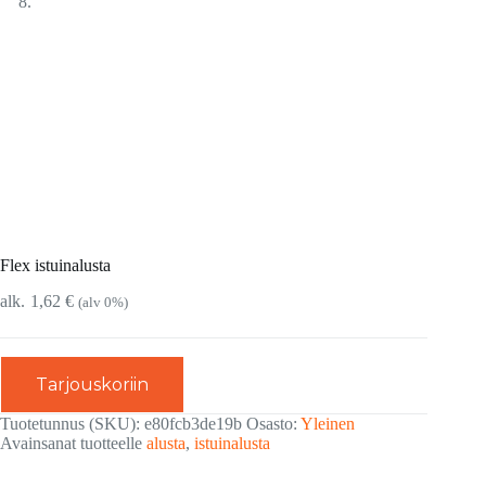
Flex istuinalusta
1,62
€
(alv 0%)
Tarjouskoriin
Tuotetunnus (SKU):
e80fcb3de19b
Osasto:
Yleinen
Avainsanat tuotteelle
alusta
,
istuinalusta