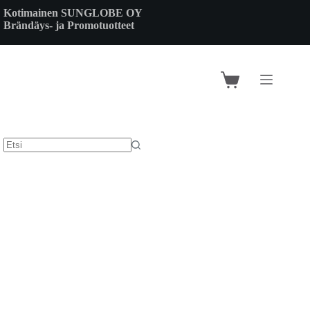
Skip
Kotimainen SUNGLOBE OY
to
Brändäys- ja Promotuotteet
content
Shopping
cart