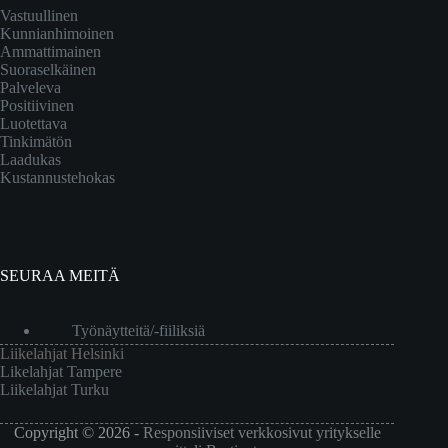
Vastuullinen
Kunnianhimoinen
Ammattimainen
Suoraselkäinen
Palveleva
Positiivinen
Luotettava
Tinkimätön
Laadukas
Kustannustehokas
SEURAA MEITÄ
Työnäytteitä/-fiiliksiä
Liikelahjat Helsinki
Likelahjat Tampere
Liikelahjat Turku
Copyright © 2026 -
Responsiiviset verkkosivut yritykselle