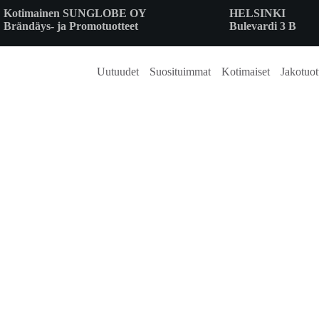
Skip
Kotimainen SUNGLOBE OY
HELSINKI
to
Brändäys- ja Promotuotteet
Bulevardi 3 B
content
Uutuudet
Suosituimmat
Kotimaiset
Jakotuot