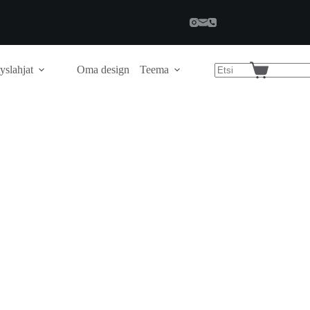
yslahjat
Oma design
Teema
Shopping
cart