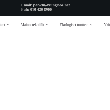
Email:
palvelu@sunglobe.net
Puh:
010 420 8900
teet
Mainostekstiilit
Ekologiset tuotteet
Yrit