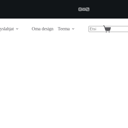
yslahjat
Oma design
Teema
Shopping
cart