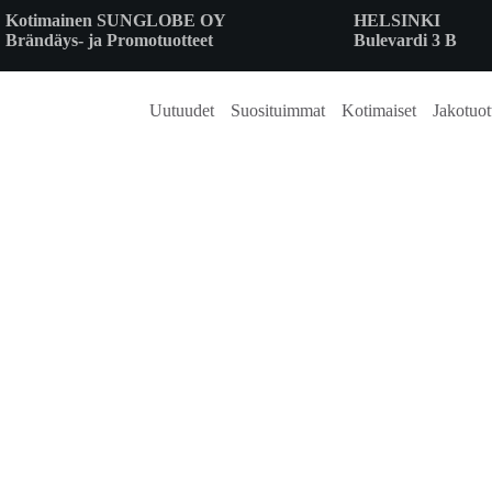
Skip
Kotimainen SUNGLOBE OY
HELSINKI
to
Brändäys- ja Promotuotteet
Bulevardi 3 B
content
Uutuudet
Suosituimmat
Kotimaiset
Jakotuot