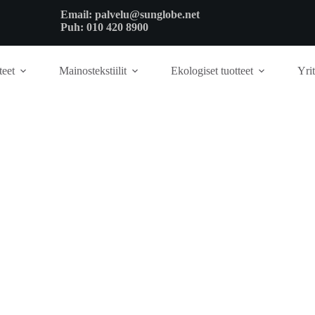
Email:
palvelu@sunglobe.net
Puh:
010 420 8900
teet
Mainostekstiilit
Ekologiset tuotteet
Yrit