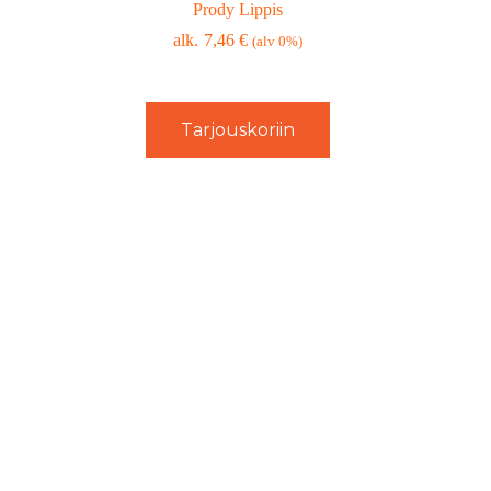
Prody Lippis
7,46
€
(alv 0%)
Tarjouskoriin