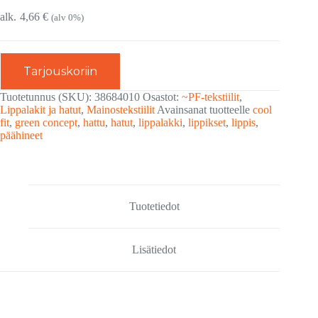
4,66
€
(alv 0%)
Tarjouskoriin
Tuotetunnus (SKU):
38684010
Osastot:
~PF-tekstiilit
,
Lippalakit ja hatut
,
Mainostekstiilit
Avainsanat tuotteelle
cool
fit
,
green concept
,
hattu
,
hatut
,
lippalakki
,
lippikset
,
lippis
,
päähineet
Tuotetiedot
Lisätiedot