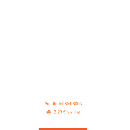
Putkihuivi SMI6003
2,23
€
(alv 0%)