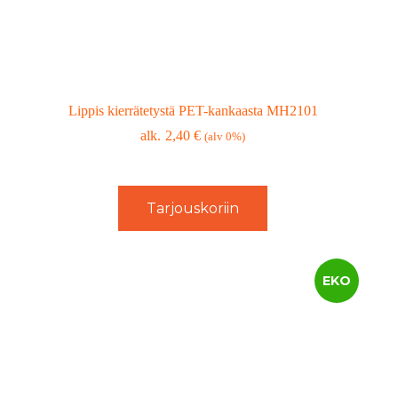
Lippis kierrätetystä PET-kankaasta MH2101
2,40
€
(alv 0%)
Tarjouskoriin
EKO