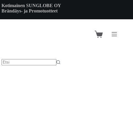
Skip
Kotimainen SUNGLOBE OY
to
Brändäys- ja Promotuotteet
content
Shopping
cart