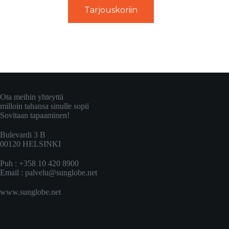
Tarjouskoriin
Ota meihin yhteyttä
milloin tahansa sinulle sopii
Sovitaan tapaaminen!
Bulevardi 3 B
00120 HELSINKI
Puh : +358 10 420 8900
Email :
palvelu@sunglobe.net
www.sunglobe.net