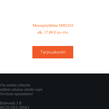
Messupöytäliina SMI2103
17,80
€
(alv 0%)
Tarjouskoriin
Ota meihin yhteyttä
milloin tahansa sinulle sopii
Sovitaan tapaaminen!
Bulevardi 3 B
00120 HELSINKI