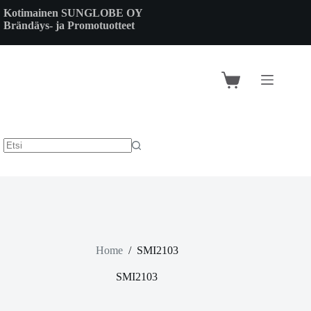
Skip
Kotimainen SUNGLOBE OY
to
Brändäys- ja Promotuotteet
content
Shopping
cart
Home
/
SMI2103
SMI2103