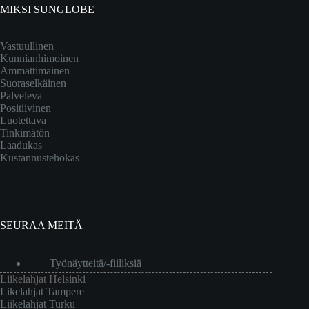
MIKSI SUNGLOBE
Vastuullinen
Kunnianhimoinen
Ammattimainen
Suoraselkäinen
Palveleva
Positiivinen
Luotettava
Tinkimätön
Laadukas
Kustannustehokas
SEURAA MEITÄ
Työnäytteitä/-fiiliksiä
Liikelahjat Helsinki
Likelahjat Tampere
Liikelahjat Turku