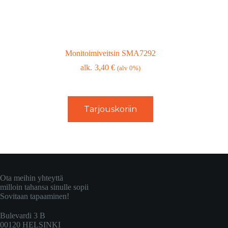
Monitoimiveitsin SMA7292
3,40
€
(alv 0%)
Tarjouskoriin
Ota meihin yhteyttä
milloin tahansa sinulle sopii
Sovitaan tapaaminen!
Bulevardi 3 B
00120 HELSINKI