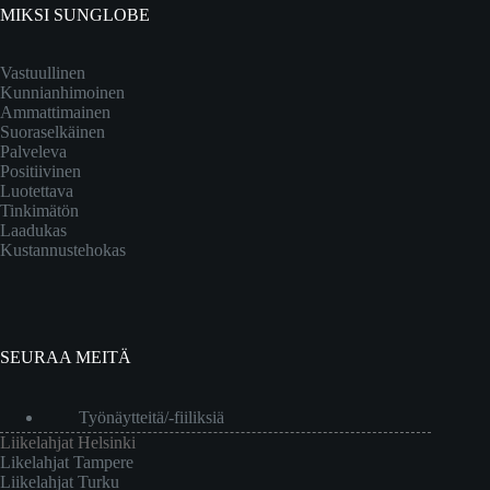
MIKSI SUNGLOBE
Vastuullinen
Kunnianhimoinen
Ammattimainen
Suoraselkäinen
Palveleva
Positiivinen
Luotettava
Tinkimätön
Laadukas
Kustannustehokas
SEURAA MEITÄ
Työnäytteitä/-fiiliksiä
Liikelahjat Helsinki
Likelahjat Tampere
Liikelahjat Turku