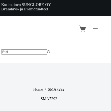
Skip
Kotimainen SUNGLOBE OY
to
Brändäys- ja Promotuotteet
content
Shopping
cart
Home
/
SMA7292
SMA7292