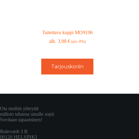
Taitettava kuppi MO9196
3,98
€
(alv 0%)
Tarjouskoriin
Ota meihin yhteyttä
milloin tahansa sinulle sopii
Sovitaan tapaaminen!
Bulevardi 3 B
00120 HELSINKI