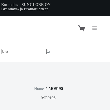
Skip
Kotimainen SUNGLOBE OY
to
Brändäys- ja Promotuotteet
content
Shopping
cart
Home
/
MO9196
MO9196