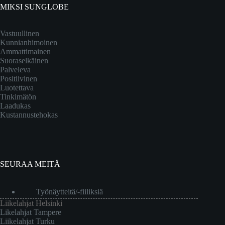
MIKSI SUNGLOBE
Vastuullinen
Kunnianhimoinen
Ammattimainen
Suoraselkäinen
Palveleva
Positiivinen
Luotettava
Tinkimätön
Laadukas
Kustannustehokas
SEURAA MEITÄ
Työnäytteitä/-fiiliksiä
Liikelahjat Helsinki
Likelahjat Tampere
Liikelahjat Turku