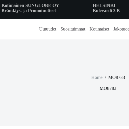
Skip
Kotimainen SUNGLOBE OY
HELSINKI
to
Brändäys- ja Promotuotteet
Bulevardi 3 B
content
Uutuudet
Suosituimmat
Kotimaiset
Jakotuot
Home
/
MO8783
MO8783