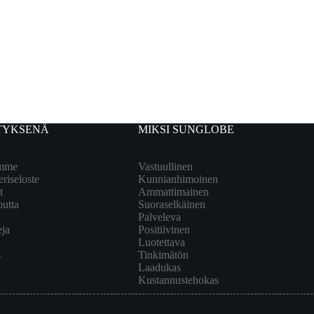
TYKSENÄ
MIKSI SUNGLOBE
emme
Vastuullinen
eriseloste
Kunnianhimoinen
t
Ammattimainen
outta
Suoraselkäinen
Palveleva
eja
Positiivinen
Luotettava
s
Tinkimätön
Laadukas
Kustannustehokas