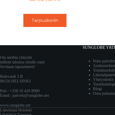
Tarjouskoriin
SUNGLOBE YRI
Ota meihin yhteyttä
Näin palvel
milloin tahansa sinulle sopii
Asiakasrekist
Sovitaan tapaaminen!
Toimitusehdo
Liikelahjatiet
Bulevardi 3 B
Yhteystiedot
00120 HELSINKI
Tuotekatalog
Blogi
Puh : +358 10 420 8900
Oma painatu
Email :
palvelu@sunglobe.net
www.sunglobe.net
Liikelahjat Helsinki
Likelahjat Tampere