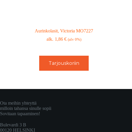
Aurinkolasit, Victoria MO7227
1,86
€
(alv 0%)
Tarjouskoriin
Ota meihin yhteyttä
milloin tahansa sinulle sopii
Sovitaan tapaaminen!
Bulevardi 3 B
00120 HELSINKI