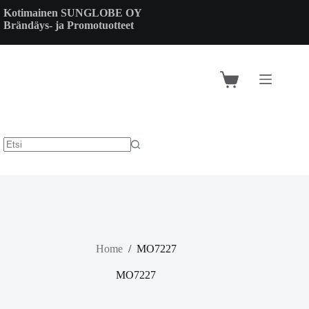
Skip
Kotimainen SUNGLOBE OY
to
Brändäys- ja Promotuotteet
content
Shopping
cart
Home
/
MO7227
MO7227