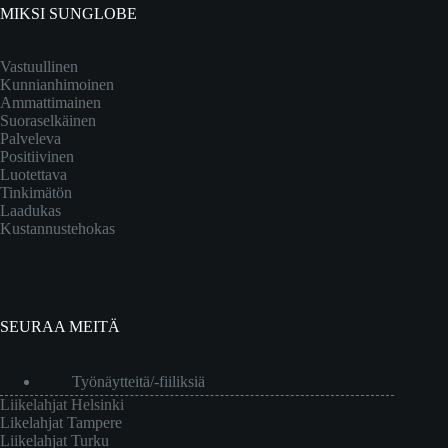
MIKSI SUNGLOBE
Vastuullinen
Kunnianhimoinen
Ammattimainen
Suoraselkäinen
Palveleva
Positiivinen
Luotettava
Tinkimätön
Laadukas
Kustannustehokas
SEURAA MEITÄ
Työnäytteitä/-fiiliksiä
Liikelahjat Helsinki
Likelahjat Tampere
Liikelahjat Turku