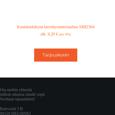
Kuulakärkikynä kierrätysmateriaalista SMI2304
0,29
€
(alv 0%)
Tarjouskoriin
Ota meihin yhteyttä
milloin tahansa sinulle sopii
Sovitaan tapaaminen!
Bulevardi 3 B
00120 HELSINKI