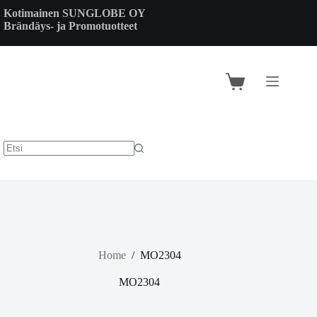
Skip
Kotimainen SUNGLOBE OY
to
Brändäys- ja Promotuotteet
content
Shopping
cart
Home
/
MO2304
MO2304