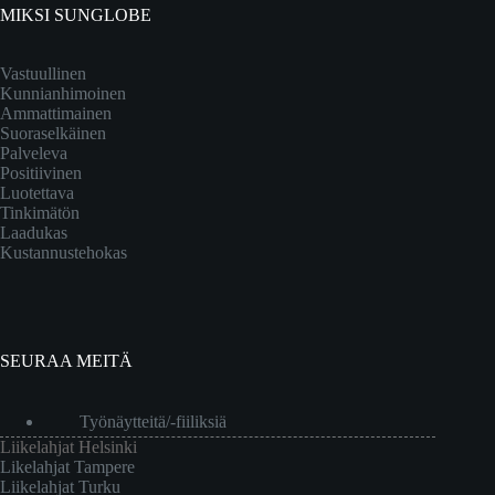
MIKSI SUNGLOBE
Vastuullinen
Kunnianhimoinen
Ammattimainen
Suoraselkäinen
Palveleva
Positiivinen
Luotettava
Tinkimätön
Laadukas
Kustannustehokas
SEURAA MEITÄ
Työnäytteitä/-fiiliksiä
Liikelahjat Helsinki
Likelahjat Tampere
Liikelahjat Turku