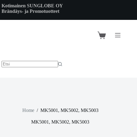
Skip
Kotimainen SUNGLOBE OY
to
Brändäys- ja Promotuotteet
content
Shopping
cart
Home
/
MK5001, MK5002, MK5003
MK5001, MK5002, MK5003