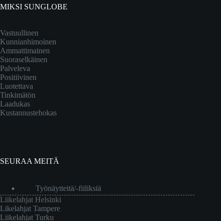
MIKSI SUNGLOBE
Vastuullinen
Kunnianhimoinen
Ammattimainen
Suoraselkäinen
Palveleva
Positiivinen
Luotettava
Tinkimätön
Laadukas
Kustannustehokas
SEURAA MEITÄ
Työnäytteitä/-fiiliksiä
Liikelahjat Helsinki
Likelahjat Tampere
Liikelahjat Turku