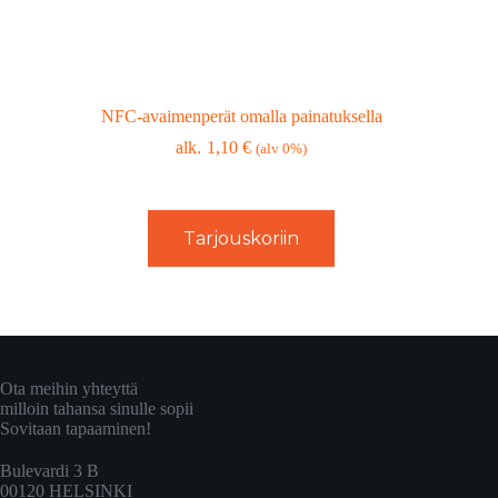
NFC-avaimenperät omalla painatuksella
1,10
€
(alv 0%)
Tarjouskoriin
Ota meihin yhteyttä
milloin tahansa sinulle sopii
Sovitaan tapaaminen!
Bulevardi 3 B
00120 HELSINKI