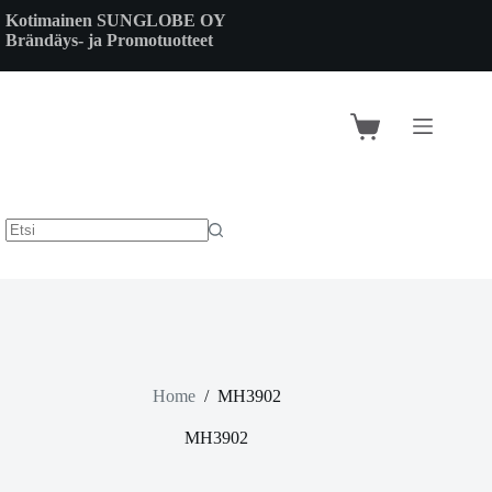
Skip
Kotimainen SUNGLOBE OY
to
Brändäys- ja Promotuotteet
content
Shopping
cart
Home
/
MH3902
MH3902