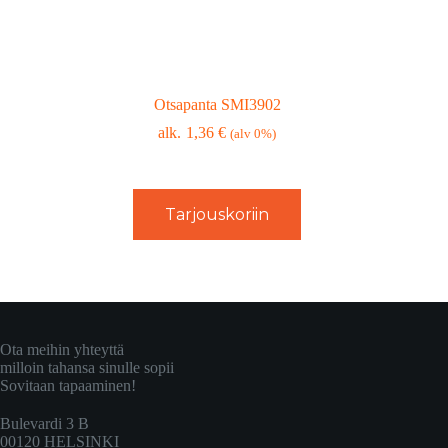
Otsapanta SMI3902
1,36
€
(alv 0%)
Tarjouskoriin
Ota meihin yhteyttä
milloin tahansa sinulle sopii
Sovitaan tapaaminen!
Bulevardi 3 B
00120 HELSINKI