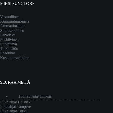
MIKSI SUNGLOBE
Vastuullinen
Kunnianhimoinen
Ammattimainen
Suoraselkäinen
Palveleva
Positiivinen
Luotettava
Tinkimätön
Laadukas
Kustannustehokas
SEURAA MEITÄ
Työnäytteitä/-fiiliksiä
Liikelahjat Helsinki
Likelahjat Tampere
Liikelahjat Turku