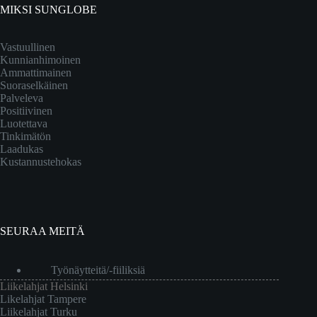
MIKSI SUNGLOBE
Vastuullinen
Kunnianhimoinen
Ammattimainen
Suoraselkäinen
Palveleva
Positiivinen
Luotettava
Tinkimätön
Laadukas
Kustannustehokas
SEURAA MEITÄ
Työnäytteitä/-fiiliksiä
Liikelahjat Helsinki
Likelahjat Tampere
Liikelahjat Turku