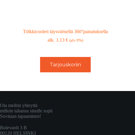
Tölkkicooleri täysvärisellä 360°painatuksella
1,13
€
(alv 0%)
Tarjouskoriin
Ota meihin yhteyttä
milloin tahansa sinulle sopii
Sovitaan tapaaminen!
Bulevardi 3 B
00120 HELSINKI