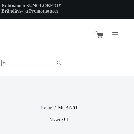
Skip
Kotimainen SUNGLOBE OY
to
Brändäys- ja Promotuotteet
content
Shopping
cart
Home
/
MCAN01
MCAN01