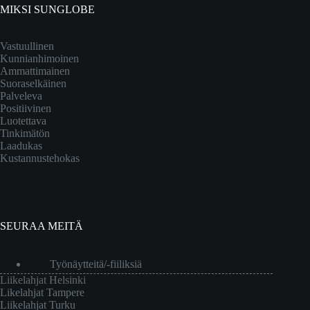
MIKSI SUNGLOBE
Vastuullinen
Kunnianhimoinen
Ammattimainen
Suoraselkäinen
Palveleva
Positiivinen
Luotettava
Tinkimätön
Laadukas
Kustannustehokas
SEURAA MEITÄ
Työnäytteitä/-fiiliksiä
Liikelahjat Helsinki
Likelahjat Tampere
Liikelahjat Turku