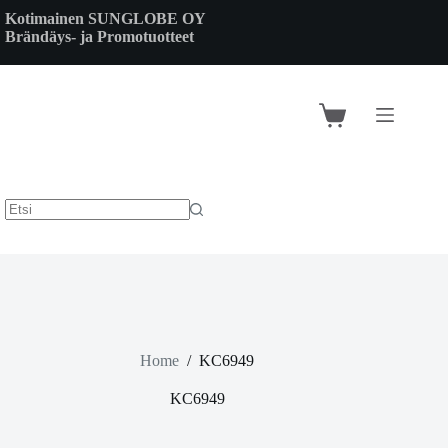
Skip
Kotimainen SUNGLOBE OY
to
Brändäys- ja Promotuotteet
content
Shopping
cart
Home
/
KC6949
KC6949