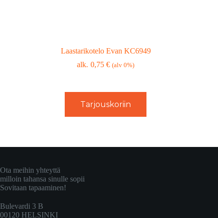
Laastarikotelo Evan KC6949
0,75
€
(alv 0%)
Tarjouskoriin
Ota meihin yhteyttä
milloin tahansa sinulle sopii
Sovitaan tapaaminen!
Bulevardi 3 B
00120 HELSINKI