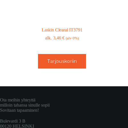
Laskin Clearal IT3791
3,46
€
(alv 0%)
Tarjouskoriin
Ota meihin yhteyttä
milloin tahansa sinulle sopii
Sovitaan tapaaminen!
Bulevardi 3 B
00120 HELSINKI