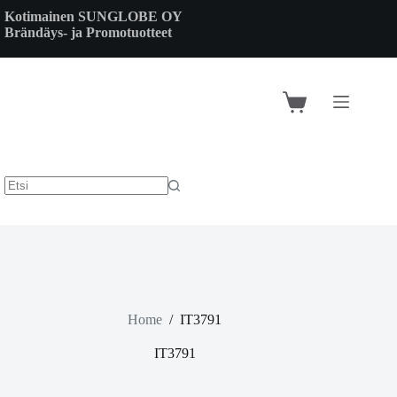
Skip
Kotimainen SUNGLOBE OY
to
Brändäys- ja Promotuotteet
content
Shopping
cart
Home
/
IT3791
IT3791