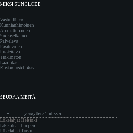
MIKSI SUNGLOBE
Vastuullinen
Kunnianhimoinen
Ammattimainen
Suoraselkäinen
Palveleva
Positiivinen
Luotettava
Tinkimätön
Laadukas
Kustannustehokas
SEURAA MEITÄ
Työnäytteitä/-fiiliksiä
Liikelahjat Helsinki
Likelahjat Tampere
Liikelahjat Turku