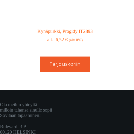
Kynäpurkki, Progidy IT2893
6,52
€
(alv 0%)
Tarjouskoriin
Ota meihin yhteyttä
milloin tahansa sinulle sopii
Sovitaan tapaaminen!
Bulevardi 3 B
00120 HELSINKI