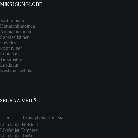
MIKSI SUNGLOBE
Vastuullinen
Kunnianhimoinen
Ammattimainen
Suoraselkäinen
Palveleva
Positiivinen
Luotettava
Tinkimätön
Laadukas
Kustannustehokas
SEURAA MEITÄ
Työnäytteitä/-fiiliksiä
Liikelahjat Helsinki
Likelahjat Tampere
Liikelahjat Turku