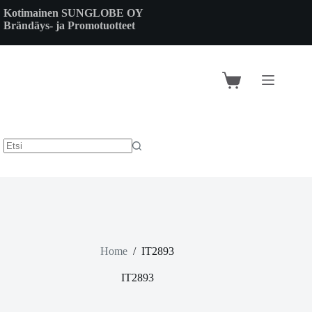
Skip
Kotimainen SUNGLOBE OY
to
Brändäys- ja Promotuotteet
content
Shopping
cart
Home
/
IT2893
IT2893