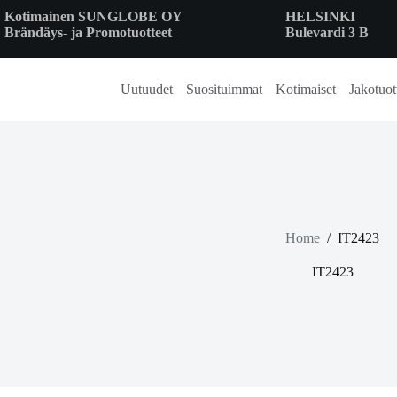
Skip
Kotimainen SUNGLOBE OY
HELSINKI
to
Brändäys- ja Promotuotteet
Bulevardi 3 B
content
Uutuudet
Suosituimmat
Kotimaiset
Jakotuot
Home
/
IT2423
IT2423