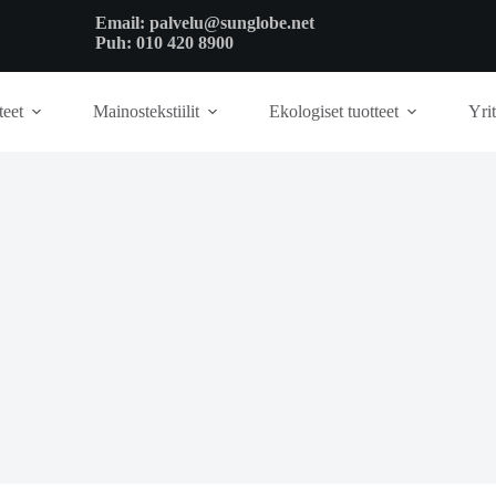
Email:
palvelu@sunglobe.net
Puh:
010 420 8900
teet
Mainostekstiilit
Ekologiset tuotteet
Yrit