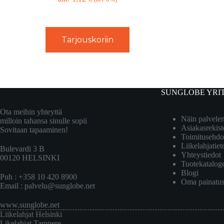
Tarjouskoriin
SUNGLOBE YRI
Ota meihin yhteyttä
Näin palvel
milloin tahansa sinulle sopii
Asiakasrekist
Sovitaan tapaaminen!
Toimitusehdo
Liikelahjatiet
Bulevardi 3 B
Yhteystiedot
00120 HELSINKI
Tuotekatalog
Blogi
Puh : +358 10 420 8900
Oma painatu
Email :
palvelu@sunglobe.net
www.sunglobe.net
Liikelahjat Helsinki
Likelahjat Tampere