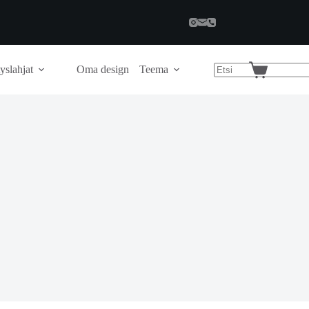
yslahjat
Oma design
Teema
Shopping
cart