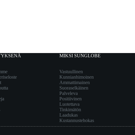
TYKSENÄ
MIKSI SUNGLOBE
emme
Vastuullinen
eriseloste
Kunnianhimoinen
t
Ammattimainen
outta
Suoraselkäinen
Palveleva
eja
Positiivinen
Luotettava
s
Tinkimätön
Laadukas
Kustannustehokas