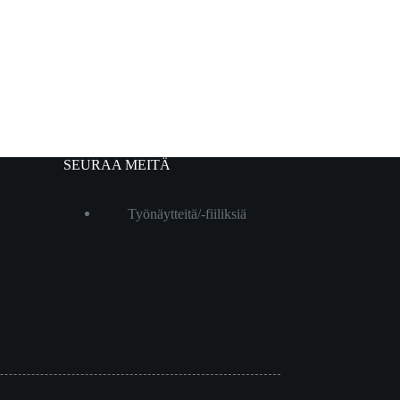
SEURAA MEITÄ
Työnäytteitä/-fiiliksiä