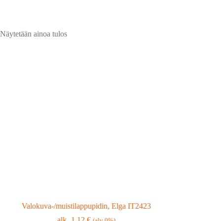
Näytetään ainoa tulos
Valokuva-/muistilappupidin, Elga IT2423
1,12
€
(alv 0%)