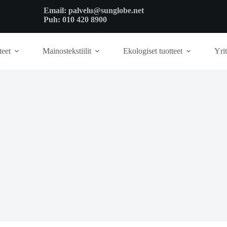
Email:
palvelu@sunglobe.net
Puh:
010 420 8900
teet
Mainostekstiilit
Ekologiset tuotteet
Yrit