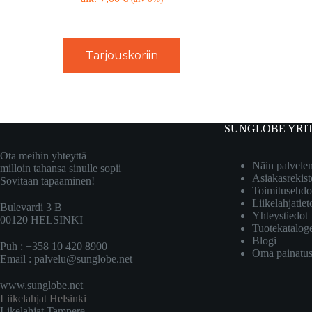
Tarjouskoriin
SUNGLOBE YRI
Ota meihin yhteyttä
Näin palvel
milloin tahansa sinulle sopii
Asiakasrekist
Sovitaan tapaaminen!
Toimitusehdo
Liikelahjatiet
Bulevardi 3 B
Yhteystiedot
00120 HELSINKI
Tuotekatalog
Blogi
Puh : +358 10 420 8900
Oma painatu
Email :
palvelu@sunglobe.net
www.sunglobe.net
Liikelahjat Helsinki
Likelahjat Tampere