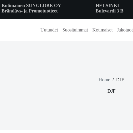
Skip
Kotimainen SUNGLOBE OY
HELSINKI
to
Brändäys- ja Promotuotteet
Bulevardi 3 B
content
Uutuudet
Suosituimmat
Kotimaiset
Jakotuot
Home
/
DJF
DJF