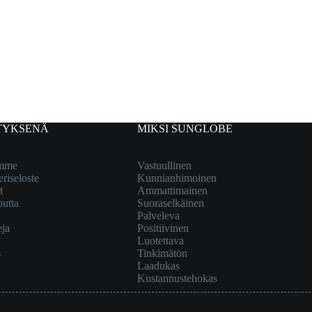
TYKSENÄ
MIKSI SUNGLOBE
emme
Vastuullinen
eriseloste
Kunnianhimoinen
t
Ammattimainen
outta
Suoraselkäinen
Palveleva
eja
Positiivinen
Luotettava
s
Tinkimätön
Laadukas
Kustannustehokas