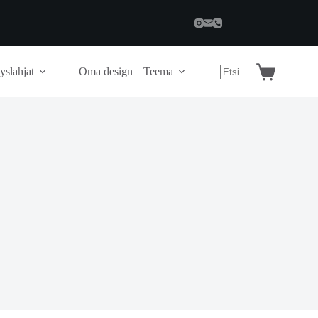
yslahjat
Oma design
Teema
Shopping
cart