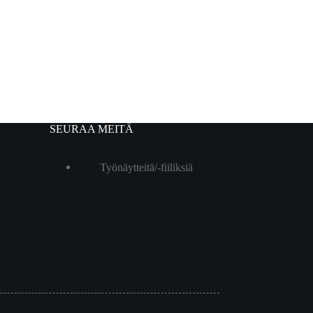
SEURAA MEITÄ
Työnäytteitä/-fiiliksiä