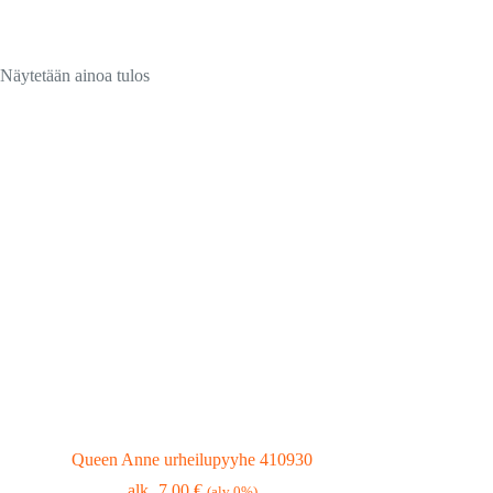
Näytetään ainoa tulos
Queen Anne urheilupyyhe 410930
7,00
€
(alv 0%)