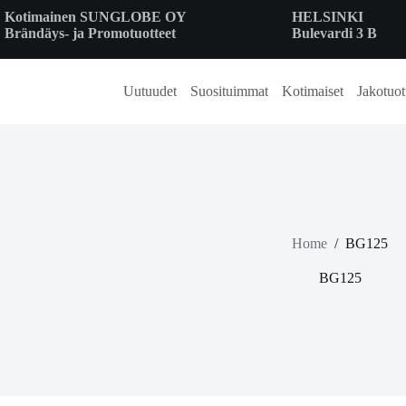
Skip
Kotimainen SUNGLOBE OY
HELSINKI
to
Brändäys- ja Promotuotteet
Bulevardi 3 B
content
Uutuudet
Suosituimmat
Kotimaiset
Jakotuot
Home
/
BG125
BG125