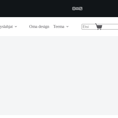
yslahjat
Oma design
Teema
Shopping
cart