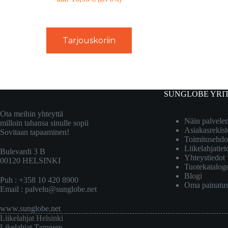
Tarjouskoriin
SUNGLOBE YRI
Ota meihin yhteyttä
Näin palvel
milloin tahansa sinulle sopii
Asiakasrekist
Sovitaan tapaaminen!
Toimitusehdo
Liikelahjatiet
Bulevardi 3 B
Yhteystiedot
00120 HELSINKI
Tuotekatalog
Blogi
Puh : +358 10 420 8900
Oma painatu
Email :
palvelu@sunglobe.net
www.sunglobe.net
Liikelahjat Helsinki
Likelahjat Tampere