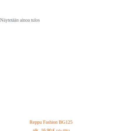
Näytetään ainoa tulos
Reppu Fashion BG125
16,90
€
(alv 0%)