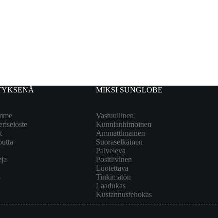
TYKSENÄ
MIKSI SUNGLOBE
emme
Vastuullinen
eriseloste
Kunnianhimoinen
t
Ammattimainen
outta
Suoraselkäinen
Palveleva
eja
Positiivinen
Luotettava
s
Tinkimätön
Laadukas
Kustannustehokas