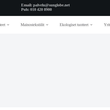
Email:
palvelu@sunglobe.net
Puh:
010 420 8900
teet
Mainostekstiilit
Ekologiset tuotteet
Yrit