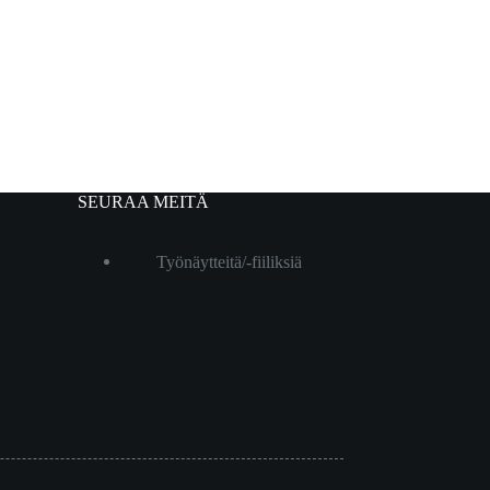
SEURAA MEITÄ
Työnäytteitä/-fiiliksiä