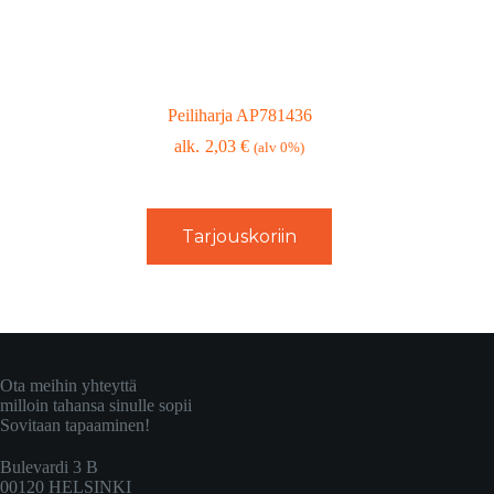
Peiliharja AP781436
2,03
€
(alv 0%)
Tarjouskoriin
Ota meihin yhteyttä
milloin tahansa sinulle sopii
Sovitaan tapaaminen!
Bulevardi 3 B
00120 HELSINKI