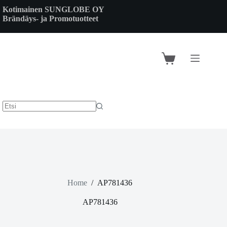
Skip
Kotimainen SUNGLOBE OY
to
Brändäys- ja Promotuotteet
content
Shopping
cart
Home
/
AP781436
AP781436