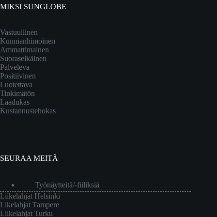
MIKSI SUNGLOBE
Vastuullinen
Kunnianhimoinen
Ammattimainen
Suoraselkäinen
Palveleva
Positiivinen
Luotettava
Tinkimätön
Laadukas
Kustannustehokas
SEURAA MEITÄ
Työnäytteitä/-fiiliksiä
Liikelahjat Helsinki
Likelahjat Tampere
Liikelahjat Turku