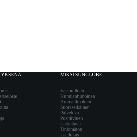
TYKSENÄ
MIKSI SUNGLOBE
emme
Vastuullinen
eriseloste
Kunnianhimoinen
t
Ammattimainen
outta
Suoraselkäinen
Palveleva
eja
Positiivinen
Luotettava
s
Tinkimätön
Laadukas