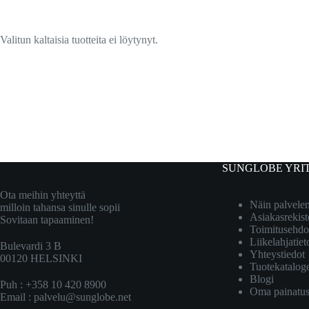
Valitun kaltaisia tuotteita ei löytynyt.
SUNGLOBE YRI
Ota meihin yhteyttä
Näin palvel
milloin tahansa sinulle sopii
Asiakasrekist
Sovitaan tapaaminen!
Toimitusehdo
Liikelahjatiet
Bulevardi 3 B
Yhteystiedot
00120 HELSINKI
Tuotekatalog
Blogi
Puh : +358 10 420 8900
Oma painatu
Email :
palvelu@sunglobe.net