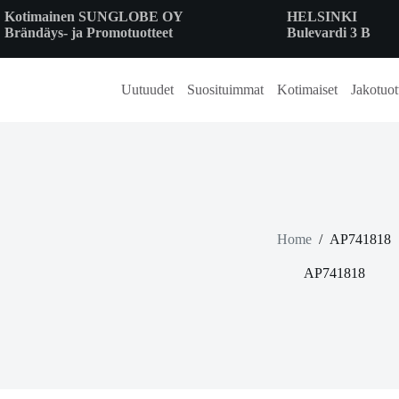
Skip
Kotimainen SUNGLOBE OY
HELSINKI
to
Brändäys- ja Promotuotteet
Bulevardi 3 B
content
Uutuudet
Suosituimmat
Kotimaiset
Jakotuot
Home
/
AP741818
AP741818