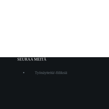
SEURAA MEITÄ
Työnäytteitä/-fiiliksiä