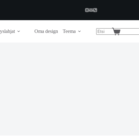
yslahjat
Oma design
Teema
Shopping
cart