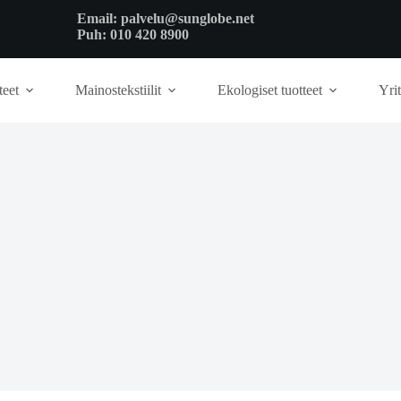
Email:
palvelu@sunglobe.net
Puh:
010 420 8900
teet
Mainostekstiilit
Ekologiset tuotteet
Yrit